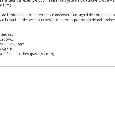
sera idéal par exemple pour réaliser un système didactique d'asser
 livré).
fit de l'enfoncer dans la terre pour disposer d'un signal de sortie anal
sur la hauteur de ses "fourches", ce qui vous permettra de déterminer s
tiques:
ion: 5Vcc
ns: 65 x 20 mm
alogique
ur mâle 3 broches (pas 2,54 mm)