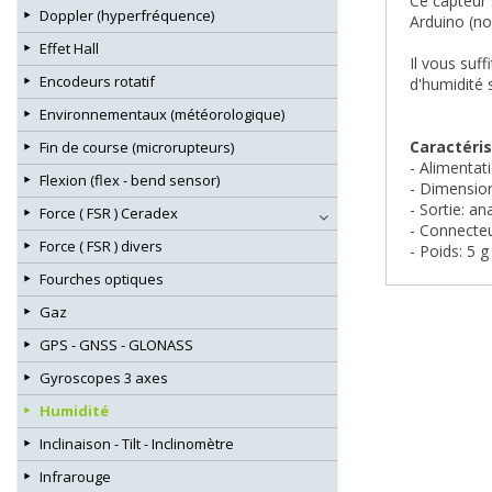
Ce capteur 
Doppler (hyperfréquence)
Arduino (non
Effet Hall
Il vous suf
Encodeurs rotatif
d'humidité 
Environnementaux (météorologique)
Caractéris
Fin de course (microrupteurs)
- Alimentat
Flexion (flex - bend sensor)
- Dimensio
- Sortie: an
Force ( FSR ) Ceradex
- Connecte
Force ( FSR ) divers
- Poids: 5 g
Fourches optiques
Gaz
GPS - GNSS - GLONASS
Gyroscopes 3 axes
Humidité
Inclinaison - Tilt - Inclinomètre
Infrarouge