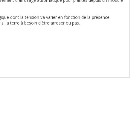
vissement d'arrosage automatique pour plantes depuis un module
ogique dont la tension va varier en fonction de la présence
i la terre à besoin d'être arroser ou pas.