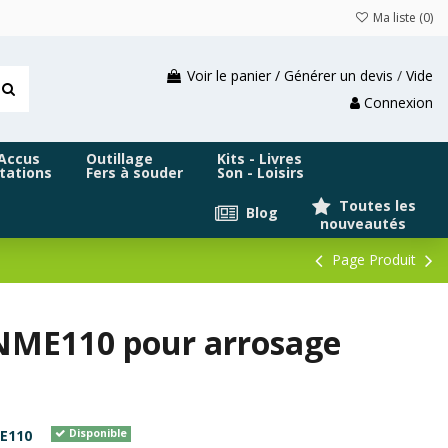
Ma liste (
0
)
Voir le panier / Générer un devis
/
Vide
Connexion
 Accus
Outillage
Kits - Livres
tations
Fers à souder
Son - Loisirs
Toutes les
Blog
nouveautés
Page Produit
ENME110 pour arrosage
E110
Disponible