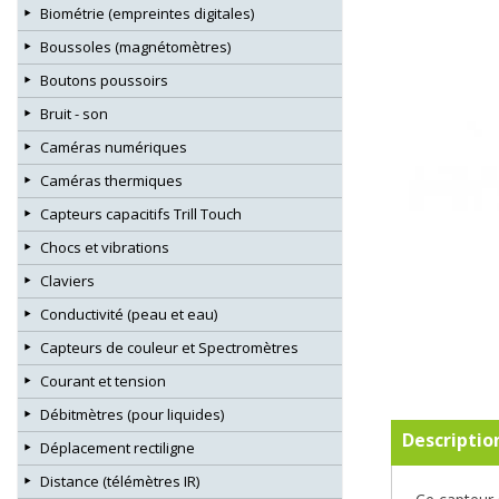
Biométrie (empreintes digitales)
Boussoles (magnétomètres)
Boutons poussoirs
Bruit - son
Caméras numériques
Caméras thermiques
Capteurs capacitifs Trill Touch
Chocs et vibrations
Claviers
Conductivité (peau et eau)
Capteurs de couleur et Spectromètres
Courant et tension
Débitmètres (pour liquides)
Descriptio
Déplacement rectiligne
Distance (télémètres IR)