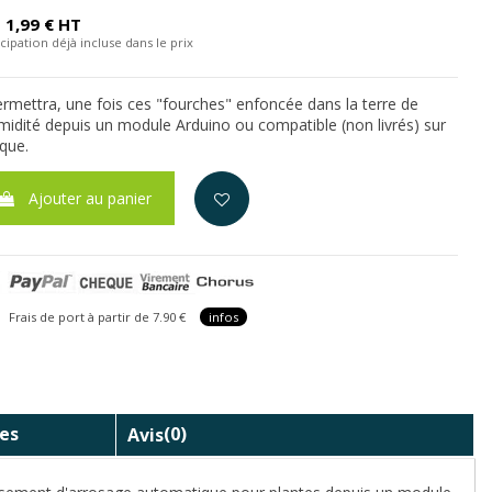
1,99 € HT
cipation déjà incluse dans le prix
rmettra, une fois ces "fourches" enfoncée dans la terre de
umidité depuis un module Arduino ou compatible (non livrés) sur
que.
Ajouter au panier
is de port à partir de 7.90 €
infos
es
Avis
(0)