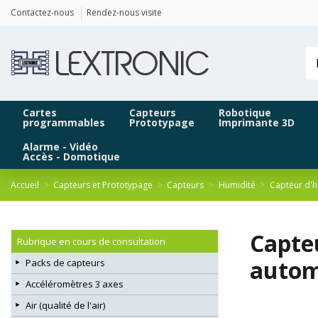
Panneau de gestion des cookies
Contactez-nous
Rendez-nous visite
Cartes
Capteurs
Robotique
programmables
Prototypage
Imprimante 3D
Alarme - Vidéo
Accès - Domotique
Accueil
Capteurs et Prototypage
Capteurs
Humidité
Capteur d'h
Capte
Rubrique en cours de consultation
autom
Packs de capteurs
Accéléromètres 3 axes
Air (qualité de l'air)