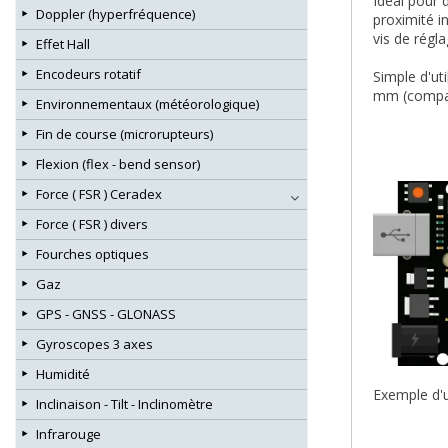
Idéal pour 
Doppler (hyperfréquence)
proximité i
vis de régla
Effet Hall
Encodeurs rotatif
Simple d'ut
mm (compati
Environnementaux (météorologique)
Fin de course (microrupteurs)
Flexion (flex - bend sensor)
Force ( FSR ) Ceradex
Force ( FSR ) divers
Fourches optiques
Gaz
GPS - GNSS - GLONASS
Gyroscopes 3 axes
Humidité
Exemple d'u
Inclinaison - Tilt - Inclinomètre
Infrarouge