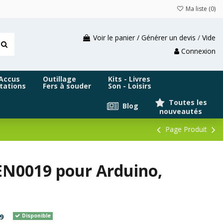
Ma liste (
0
)
Voir le panier / Générer un devis
/
Vide
Connexion
 Accus
Outillage
Kits - Livres
tations
Fers à souder
Son - Loisirs
Toutes les
Blog
nouveautés
Page Produit
EN0019 pour Arduino,
9
Disponible