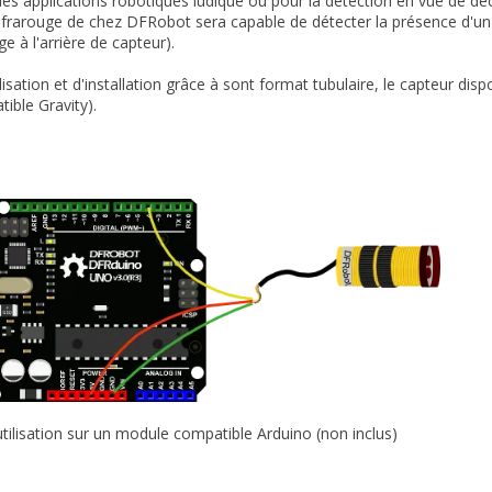
des applications robotiques ludique ou pour la détection en vue de déc
nfrarouge de chez DFRobot sera capable de détecter la présence d'u
ge à l'arrière de capteur).
ilisation et d'installation grâce à sont format tubulaire, le capteur d
ble Gravity).
tilisation sur un module compatible Arduino (non inclus)