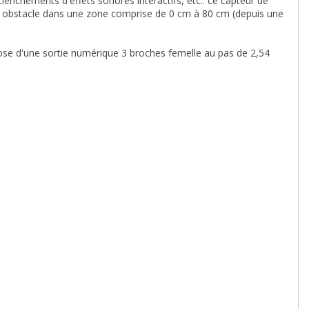
lenchements d'effets sonores interactifs, etc.. ce capteur de
n obstacle dans une zone comprise de 0 cm à 80 cm (depuis une
ispose d'une sortie numérique 3 broches femelle au pas de 2,54