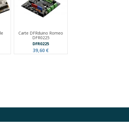
le
Carte DFRduino Romeo
DFR0225
DFR0225
39,60 €