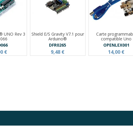
o® UNO Rev 3
Shield E/S Gravity V7.1 pour
Carte programmab
0066
Arduino®
compatible Uno
0066
DFR0265
OPENLEX001
00 €
9,48 €
14,00 €