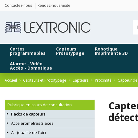
Panneau de gestion des cookies
Contactez-nous
Rendez-nous visite
Cartes
Capteurs
Robotique
programmables
Prototypage
Imprimante 3D
Alarme - Vidéo
Accès - Domotique
Accueil
Capteurs et Prototypage
Capteurs
Proximité
Capteur de
Capte
Rubrique en cours de consultation
détect
Packs de capteurs
Accéléromètres 3 axes
Air (qualité de l'air)