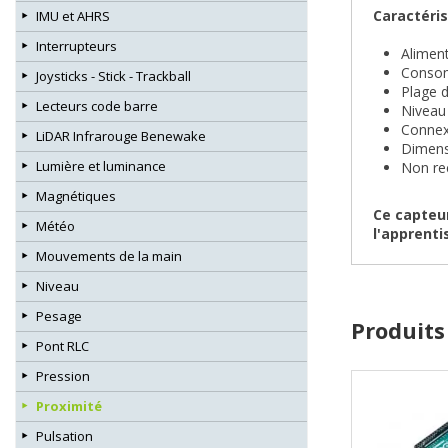
Caractéris
IMU et AHRS
Interrupteurs
Aliment
Consom
Joysticks - Stick - Trackball
Plage d
Lecteurs code barre
Niveau 
Connex
LiDAR Infrarouge Benewake
Dimens
Lumière et luminance
Non rec
Magnétiques
Ce capteu
Météo
l'apprenti
Mouvements de la main
Niveau
Pesage
Produits
Pont RLC
Pression
Proximité
Pulsation