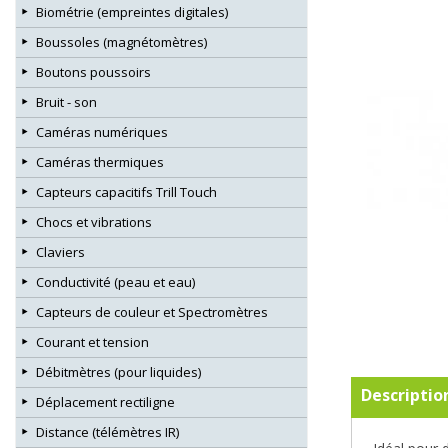
Biométrie (empreintes digitales)
Boussoles (magnétomètres)
Boutons poussoirs
Bruit - son
Caméras numériques
Caméras thermiques
Capteurs capacitifs Trill Touch
Chocs et vibrations
Claviers
Conductivité (peau et eau)
Capteurs de couleur et Spectromètres
Courant et tension
Débitmètres (pour liquides)
Descriptio
Déplacement rectiligne
Distance (télémètres IR)