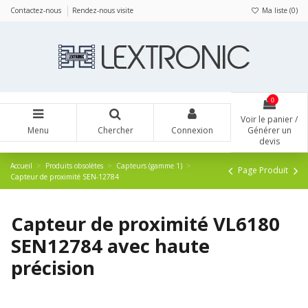
Panneau de gestion des cookies
Contactez-nous
Rendez-nous visite
Ma liste (
0
)
0
Voir le panier /
Menu
Chercher
Connexion
Générer un
devis
Accueil
Produits obsolètes
Capteurs (gamme 1)
Page Produit
Capteur de proximité SEN-12784
Capteur de proximité VL6180
SEN12784 avec haute
précision