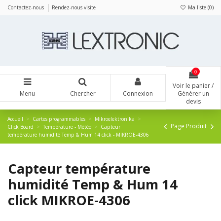
Panneau de gestion des cookies
Contactez-nous
Rendez-nous visite
Ma liste (
0
)
0
Voir le panier /
Menu
Chercher
Connexion
Générer un
devis
Accueil
Cartes programmables
Mikroelektronika
Page Produit
Click Board
Température - Météo
Capteur
température humidité Temp & Hum 14 click - MIKROE-4306
Capteur température
humidité Temp & Hum 14
click MIKROE-4306