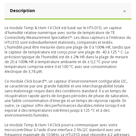
Description
Le module Temp & Hum 14 Click est basé sur le HTU31D, un capteur
d'humidité relative numérique avec sortie de température de TE
Connectivity Measurement Specialties™. Les deux capteurs à l'intérieur du
HTU31D sont individuellement étalonnés, compensés et testés.
L'humidité peut être mesurée dans une plage de 0 à 100% HR, tandis que
le capteur de température est conçu pour une plage de -40 à 125 ° C. La
précision typique de l'humidité est de ± 2% HR dans la plage de mesure
de 20 à 100% HR à température ambiante et de ± 0,2 °C pour une
température comprise entre 0 et 100 °C avec une consommation
électrique de 3,78 μW.
Ce module Click board™, un capteur d'environnement configurable I2C,
se caractérise par une grande fiabilité et une interchangeabilité totale
sans étalonnage requis dans des conditions standard. Il a un temps de
récupération rapide après de longues périodes de phase de saturation,
une faible consommation d'énergie et un temps de réponse rapide. En
outre, ce capteur offre des performances durables même lorsqu'il est
exposé à des températures extrêmes jusqu'à 125 °C et à des
environnements humides.
Le module Temp & Hum 14 Click pourra communiquer avec votre
microcontrôleur à l'aide d'une interface 2 fils I2C standard avec une
fréquence maximale de 10 MHz. Le HTU31D peut répondre à 2 adresses