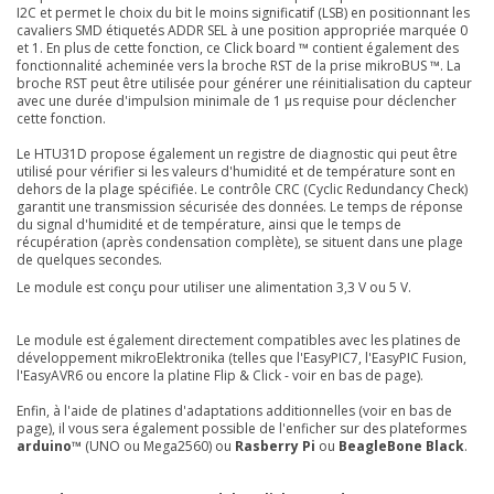
I2C et permet le choix du bit le moins significatif (LSB) en positionnant les
cavaliers SMD étiquetés ADDR SEL à une position appropriée marquée 0
et 1. En plus de cette fonction, ce Click board ™ contient également des
fonctionnalité acheminée vers la broche RST de la prise mikroBUS ™. La
broche RST peut être utilisée pour générer une réinitialisation du capteur
avec une durée d'impulsion minimale de 1 μs requise pour déclencher
cette fonction.
Le HTU31D propose également un registre de diagnostic qui peut être
utilisé pour vérifier si les valeurs d'humidité et de température sont en
dehors de la plage spécifiée. Le contrôle CRC (Cyclic Redundancy Check)
garantit une transmission sécurisée des données. Le temps de réponse
du signal d'humidité et de température, ainsi que le temps de
récupération (après condensation complète), se situent dans une plage
de quelques secondes.
Le module est conçu pour utiliser une alimentation 3,3 V ou 5 V.
Le module est également directement compatibles avec les platines de
développement mikroElektronika (telles que l'EasyPIC7, l'EasyPIC Fusion,
l'EasyAVR6 ou encore la platine Flip & Click - voir en bas de page).
Enfin, à l'aide de platines d'adaptations additionnelles (voir en bas de
page), il vous sera également possible de l'enficher sur des plateformes
arduino™
(UNO ou Mega2560) ou
Rasberry Pi
ou
BeagleBone Black
.