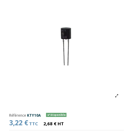
Référence
KTY10A
Disponible
3,22 €
TTC
2,68 € HT