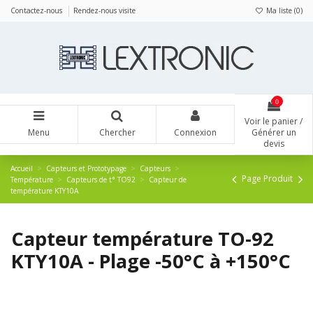
Panneau de gestion des cookies
Contactez-nous
Rendez-nous visite
Ma liste (
0
)
0
Voir le panier /
Menu
Chercher
Connexion
Générer un
devis
Accueil
Capteurs et Prototypage
Capteurs
Page Produit
Température
Capteurs de t° TO92
Capteur de
température KTY10A
Capteur température TO-92
KTY10A - Plage -50°C à +150°C