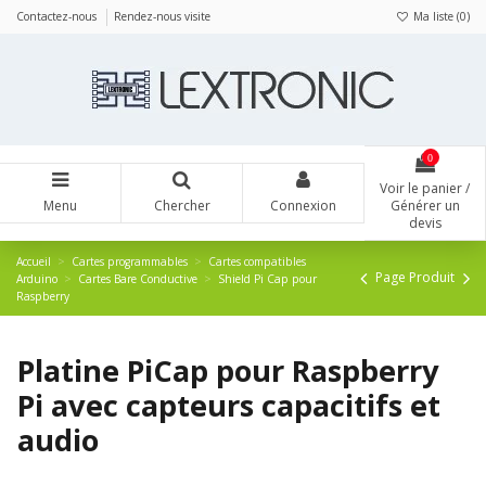
Panneau de gestion des cookies
Contactez-nous
Rendez-nous visite
Ma liste (
0
)
0
Voir le panier /
Menu
Chercher
Connexion
Générer un
devis
Accueil
Cartes programmables
Cartes compatibles
Page Produit
Arduino
Cartes Bare Conductive
Shield Pi Cap pour
Raspberry
Platine PiCap pour Raspberry
Pi avec capteurs capacitifs et
audio