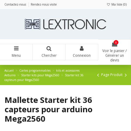
Panneau de gestion des cookies
Contactez-nous
Rendez-nous visite
Ma liste (
0
)
0
Voir le panier /
Menu
Chercher
Connexion
Générer un
devis
Accueil
Cartes programmables
kits et accessoires
Page Produit
Arduino
Starter kits pour Mega2560
Starter kit 36
capteurs pour Mega2560
Mallette Starter kit 36
capteurs pour arduino
Mega2560