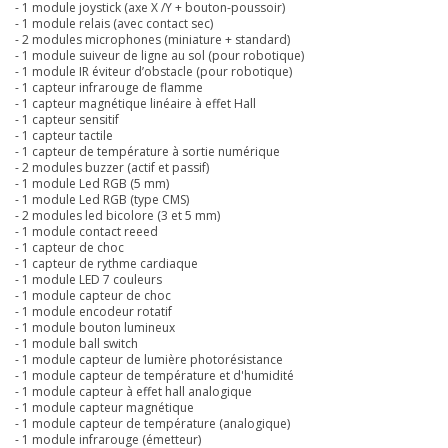
- 1 module joystick (axe X /Y + bouton-poussoir)
- 1 module relais (avec contact sec)
- 2 modules microphones (miniature + standard)
- 1 module suiveur de ligne au sol (pour robotique)
- 1 module IR éviteur d’obstacle (pour robotique)
- 1 capteur infrarouge de flamme
- 1 capteur magnétique linéaire à effet Hall
- 1 capteur sensitif
- 1 capteur tactile
- 1 capteur de température à sortie numérique
- 2 modules buzzer (actif et passif)
- 1 module Led RGB (5 mm)
- 1 module Led RGB (type CMS)
- 2 modules led bicolore (3 et 5 mm)
- 1 module contact reeed
- 1 capteur de choc
- 1 capteur de rythme cardiaque
- 1 module LED 7 couleurs
- 1 module capteur de choc
- 1 module encodeur rotatif
- 1 module bouton lumineux
- 1 module ball switch
- 1 module capteur de lumière photorésistance
- 1 module capteur de température et d'humidité
- 1 module capteur à effet hall analogique
- 1 module capteur magnétique
- 1 module capteur de température (analogique)
- 1 module infrarouge (émetteur)