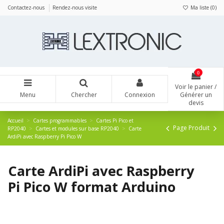
Panneau de gestion des cookies
Contactez-nous
Rendez-nous visite
Ma liste (
0
)
0
Voir le panier /
Menu
Chercher
Connexion
Générer un
devis
Accueil
Cartes programmables
Cartes Pi Pico et
Page Produit
RP2040
Cartes et modules sur base RP2040
Carte
ArdiPi avec Raspberry Pi Pico W
Carte ArdiPi avec Raspberry
Pi Pico W format Arduino