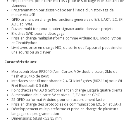
Emplacement pour carte microSD pour le stockage et le transfert de
données
Programmation par glisser-déposer à l'aide d'un stockage de
masse via USB
GPIO prenant en charge les fonctions générales d'E/S, UART, I2C, SPI,
ADC et PWM.
Buzzer multi-ton pour ajouter signaux audio dans vos projets
Broches SWD pour le débogage
Prise en charge multiplateforme comme Arduino IDE, MicroPython
et CircuitPython.
Livré avec prise en charge HID, de sorte que l'appareil peut simuler
une souris ou un clavier
Caractéristiques:
Microcontrôleur RP2040 (Arm Cortex-M0+ double cœur, 2Mo de
flash et 264Ko de RAM)
Interfaces sans fil monobande 2,4 GHz intégrées (802.11n) pour Wi-
Fi et Bluetooth® 5 (LE)
Point d'accès WPA3 & Soft prenant en charge jusqu'à quatre clients
Alimentation de la carte 5V et niveau 3,3V sur les GPIO
25 GPIO au format Arduino pour un raccordement facile
Prise en charge des protocoles de communication I2C, SPI et UART
Développement multiplateforme et prise en charge de plusieurs
langages de programmation
Dimensions: 68,88 x 53,85 mm