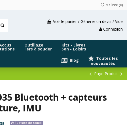
Ma liste (
0
)
Voir le panier / Générer un devis
/
Vide
Connexion
 Accus
Outillage
Kits - Livres
tations
Fers à souder
Son - Loisirs
Toutes les
Blog
nouveautés
Page Produit
35 Bluetooth + capteurs
ature, IMU
35
Rupture de stock