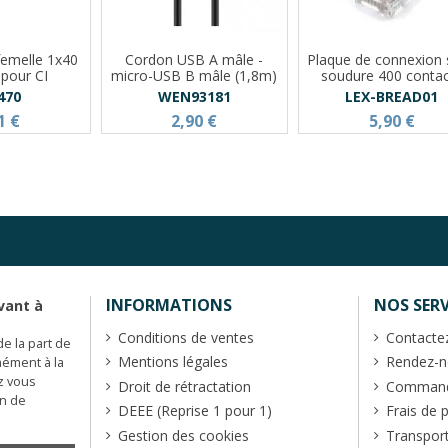
femelle 1x40
Cordon USB A mâle -
Plaque de connexion
 pour CI
micro-USB B mâle (1,8m)
soudure 400 conta
470
WEN93181
LEX-BREAD01
1 €
2,90 €
5,90 €
INFORMATIONS
NOS SERV
vant à
Conditions de ventes
Contacte
de la part de
Mentions légales
Rendez-no
mément à la
z vous
Droit de rétractation
Commande
en de
DEEE (Reprise 1 pour 1)
Frais de 
Gestion des cookies
Transpor