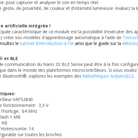
e: pour capturer et analyser le son en temps réel.
e geste, de proximité, de couleur et d'intensité lumineuse: évaluez la 
e artificielle intégrée !
ncipale caractéristique de ce module est la possibilité d'exécuter des a
z créer vos modèles d'apprentissage automatique à l'aide de
Tensor
nsultez le
tutoriel d'introduction à l'IA
ainsi que le guide sur la
détecti
® et BLE
de communication du Nano 33 BLE Sense peut être à la fois configur
que dans le monde des plateformes microcontrôleurs. Si vous voulez voi
ue Bluetooth®, explorez les exemples des
bibliothèques ArduinoBLE
.
tiques:
rôleur
 nRF52840
de fonctionnement:
3,3 V
 l'horloge:
 64
MHz
flash 1 MB
6 KB
ntrées/sortie: 14
gurable sur toutes les broches