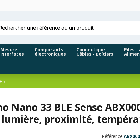
Mesure
Composants
Connectique
Piles -
Interfaces
électroniques
Câbles - Boîtiers
Alimen
035
no Nano 33 BLE Sense ABX000
, lumière, proximité, tempér
Référence
ABX000