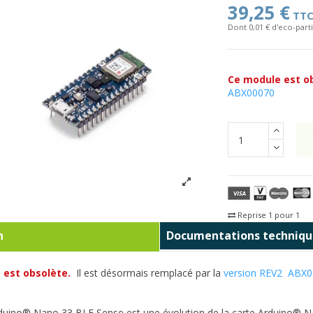
39,25 €
TT
Dont 0,01 € d'eco-parti
Ce module est o
ABX00070
Reprise 1 pour 1
Fra
n
Documentations techniqu
 est obsolète.
Il est désormais remplacé par la
version REV2 ABX
duino® Nano 33 BLE Sense est une évolution de la carte Arduino® Nan