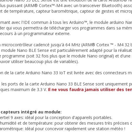
us puissant (ARM® Cortex™-M4 avec un transceiver Bluetooth) associé 
et de température, capteur barométrique, capteur de gestes et micro
mant avec l'IDE commun à tous les Arduino™, le module arduino Na
er qui vous permettra de télécharger vos programmes dans sa mémoi
 recours à un programmateur externe.
 microcontrôleur cadencé jusqu'à 64 MHz (ARM® Cortex ™ - M4 32 bi
e module Nano BLE Sense est particulièrement adapté pour la réalisa
programme (soit 32 fois plus que le module Nano original) et d'une 
uvoir utiliser beaucoup plus de variables).
on de la carte Arduino Nano 33 IoT est livrée avec des connecteurs 
 les ports de la carte Arduino Nano 33 BLE Sense sont uniquement pr
giques maximum de 3.3 V.
Il ne vous faudra jamais utiliser des t
 capteurs intégré au module:
ertiel 9 axes: idéal pour la conception d'appareils portables.
'humidité et de température: pour obtenir des mesures très précises
arométrique: Idéal pour concevoir rapidement une station météo !