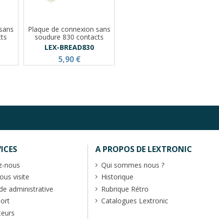
 sans
Plaque de connexion sans
cts
soudure 830 contacts
LEX-BREAD830
5,90 €
ICES
A PROPOS DE LEXTRONIC
z-nous
Qui sommes nous ?
us visite
Historique
 administrative
Rubrique Rétro
port
Catalogues Lextronic
teurs