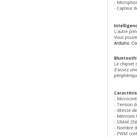
- Microphon
- Capteur d
Intelligenc
L'autre pri
Vous pouve
Arduino. Co
Bluetooth
Le chipset 
d'assez uni
périphériq
Caractéris
- Microcont
- Tension 
- Vitesse de
- Mémoire 
- SRAM
 25
- Nombre d'
- PWM confi