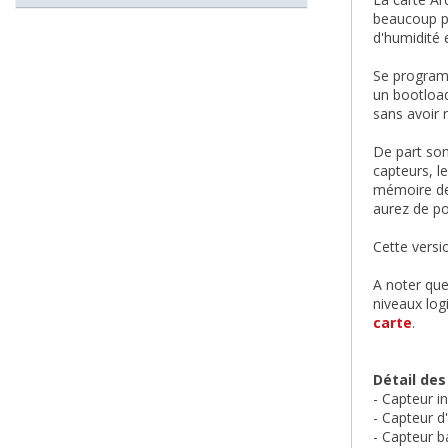
beaucoup pl
d'humidité 
Se program
un bootload
sans avoir
De part son
capteurs, l
mémoire de 
aurez de po
Cette versi
A noter que
niveaux lo
carte
.
Détail des
- Capteur in
- Capteur d
- Capteur b