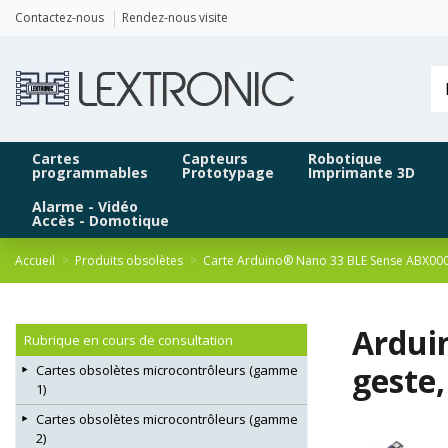
Panneau de gestion des cookies
Contactez-nous
Rendez-nous visite
Cartes
Capteurs
Robotique
programmables
Prototypage
Imprimante 3D
Alarme - Vidéo
Accès - Domotique
Accueil
Produits obsolètes
Carte Arduino® Nano 33 BLE Sense ABX00
Ardui
Rubrique en cours de consultation
geste
Cartes obsolètes microcontrôleurs (gamme
1)
Cartes obsolètes microcontrôleurs (gamme
2)