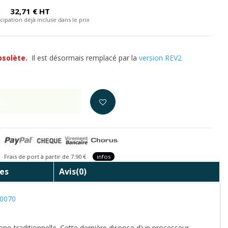
C
32,71 € HT
cipation déjà incluse dans le prix
bsolète.
Il est désormais remplacé par la
version REV2
Ajouter au panier
is de port à partir de 7.90 €
infos
es
Avis
(0)
00070
o traditionnelle. Cette dernière dispose d'un processeur