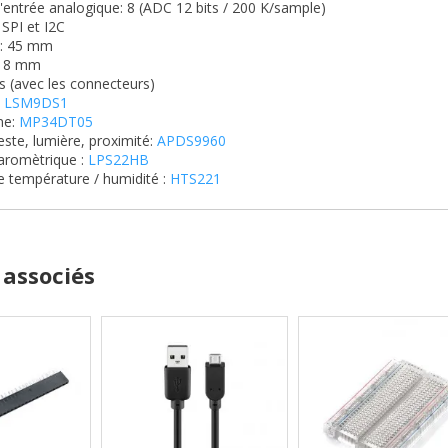
'entrée analogique: 8 (ADC 12 bits / 200 K/sample)
 SPI
 et I2C
:
45 mm
18 mm
s (avec les connecteurs)
:
LSM9DS1
ne:
MP34DT05
este, lumière, proximité:
APDS9960
aromètrique :
LPS22HB
e température / humidité :
HTS221
 associés