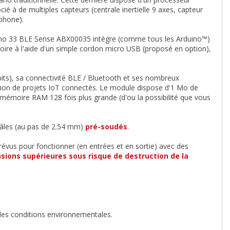
à de multiples capteurs (centrale inertielle 9 axes, capteur
phone).
no 33 BLE Sense ABX00035 intègre (comme tous les Arduino™)
re à l'aide d'un simple cordon micro USB (proposé en option),
ts), sa connectivité BLE / Bluetooth et ses nombreux
tion de projets IoT connectés. Le module dispose d'1 Mo de
mémoire RAM 128 fois plus grande (d'ou la possibilité que vous
mâles (au pas de 2.54 mm)
pré-soudés
.
évus pour fonctionner (en entrées et en sortie) avec des
ensions supérieures sous risque de destruction de la
 des conditions environnementales.