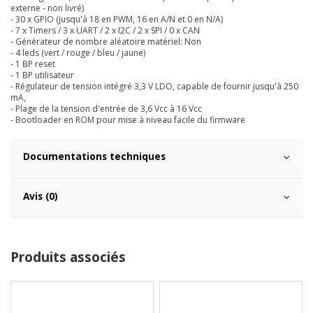
externe - non livré)
- 30 x GPIO (jusqu'à 18 en PWM, 16 en A/N et 0 en N/A)
- 7 x Timers / 3 x UART / 2 x I2C / 2 x SPI / 0 x CAN
- Générateur de nombre aléatoire matériel: Non
- 4 leds (vert / rouge / bleu / jaune)
- 1 BP reset
- 1 BP utilisateur
- Régulateur de tension intégré 3,3 V LDO, capable de fournir jusqu'à 250
mA,
- Plage de la tension d'entrée de 3,6 Vcc à 16 Vcc
- Bootloader en ROM pour mise à niveau facile du firmware
Documentations techniques
Avis (0)
Produits associés