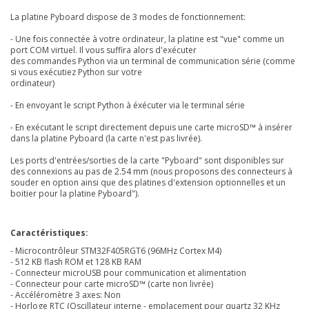
La platine Pyboard dispose de 3 modes de fonctionnement:
- Une fois connectée à votre ordinateur, la platine est "vue" comme un
port COM virtuel. Il vous suffira alors d'exécuter
des commandes Python via un terminal de communication série (comme
si vous exécutiez Python sur votre
ordinateur)
- En envoyant le script Python à éxécuter via le terminal série
- En exécutant le script directement depuis une carte microSD™ à insérer
dans la platine Pyboard (la carte n'est pas livrée).
Les ports d'entrées/sorties de la carte "Pyboard" sont disponibles sur
des connexions au pas de 2.54 mm (nous proposons des connecteurs à
souder en option ainsi que des platines d'extension optionnelles et un
boitier pour la platine Pyboard").
Caractéristiques:
- Microcontrôleur STM32F405RGT6 (96MHz Cortex M4)
- 512 KB flash ROM et 128 KB RAM
- Connecteur microUSB pour communication et alimentation
- Connecteur pour carte microSD™ (carte non livrée)
- Accéléromètre 3 axes: Non
- Horloge RTC (Oscillateur interne - emplacement pour quartz 32 KHz