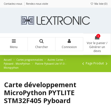
Panneau de gestion des cookies
Contactez-nous
Rendez-nous visite
Ma liste (
0
)
0
Voir le panier /
Menu
Chercher
Connexion
Générer un
devis
Accueil
Cartes programmables
Autres Cartes
Page Produit
Pyboard - MicroPython
Platine Pyboard Lite V1.0 -
Micropython
Carte développement
MicroPython PYTLITE
STM32F405 Pyboard