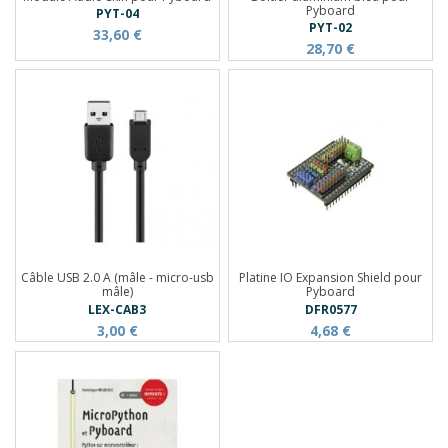
Pyboard
PYT-04
PYT-02
33,60 €
28,70 €
Câble USB 2.0 A (mâle - micro-usb
Platine IO Expansion Shield pour
mâle)
Pyboard
LEX-CAB3
DFR0577
3,00 €
4,68 €