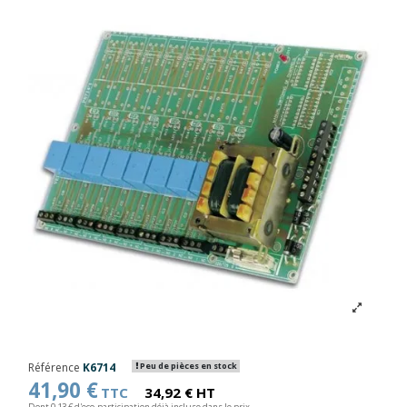
Référence
K6714
Peu de pièces en stock
41,90 €
TTC
34,92 € HT
Dont 0,13 € d'eco-participation déjà incluse dans le prix