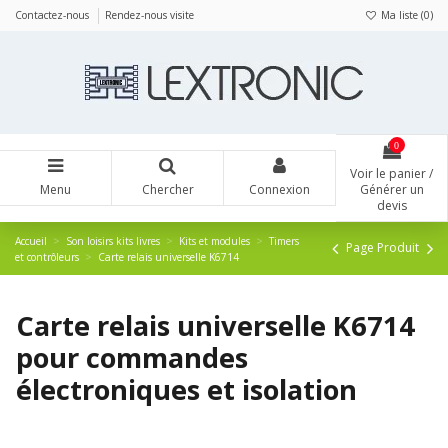
Panneau de gestion des cookies
Contactez-nous
Rendez-nous visite
Ma liste (
0
)
0
Voir le panier /
Menu
Chercher
Connexion
Générer un
devis
Accueil
Son loisirs kits livres
Kits et modules
Timers
Page Produit
et contrôleurs
Carte relais universelle K6714
Carte relais universelle K6714
pour commandes
électroniques et isolation