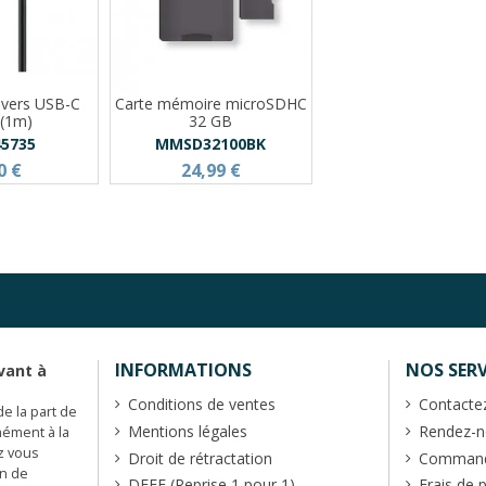
 vers USB-C
Carte mémoire microSDHC
 (1m)
32 GB
5735
MMSD32100BK
0 €
24,99 €
INFORMATIONS
NOS SERV
vant à
Conditions de ventes
Contacte
de la part de
Mentions légales
Rendez-no
mément à la
z vous
Droit de rétractation
Commande
en de
DEEE (Reprise 1 pour 1)
Frais de 