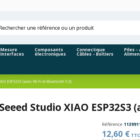
Mesure
Composants
Connectique
Piles -
Interfaces
électroniques
Câbles - Boîtiers
Alimen
IAO ESP32S3 (avec Wi-Fi et Bluetooth 5.0)
Seeed Studio XIAO ESP32S3 (a
Référence
113991
12,60 €
TT