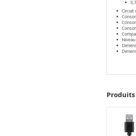
3,7
Circuit
Consom
Consom
Consom
Compat
Niveau 
Dimens
Dimens
Produits