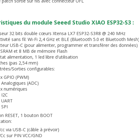
 patch sortie sur fils avec connecteur UFL
istiques du module Seeed Studio XIAO ESP32-S3 :
seur 32 bits double cœurs Xtensa LX7 ESP32-S3R8 @ 240 MHz
ivité sans fil: Wi-Fi 2,4 GHz et BLE (Bluetooth 5.0 et Bluetooth Mesh
teur USB-C (pour alimenter, programmer et transférer des données)
SRAM et 8 MB de mémoire Flash
tat alimentation, 1 led libre d'utilisation
ches (pas 2,54 mm)
trées/Sorties configurables:
 x GPIO (PWM)
x Analogiques (ADC)
 x numériques
 I2C
x UART
 SPI
on RESET, 1 bouton BOOT
ation:
Vcc via USB-C (câble à prévoir)
VCc sur PIN VCC/GND