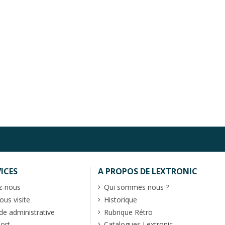
ICES
A PROPOS DE LEXTRONIC
z-nous
Qui sommes nous ?
us visite
Historique
 administrative
Rubrique Rétro
port
Catalogues Lextronic