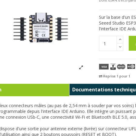
Dont 0,04 € d'eco-parti
Sur la base d'un E
Seeed Studio ESP3
l'interface IDE Ard
Reprise 1 pour 1
Fra
n
Documentations techniqu
deux connecteurs mâles (au pas de 2,54 mm à souder par vos soins) 
rogrammable depuis l'interface IDE Arduino. Elle intègre un puissa
ne connexion USb-C, une connectivité Wi-Fi et Bluetooth BLE 5.0, 
ispose d'une sortie pour antenne externe (livrée) sur connecteur UFL
 d'utilisation ainsi que 2 boutons poussoirs (RESET et BOOT).