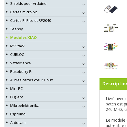
Shields pour Arduino
Cartes micro:bit
Cartes Pi Pico et RP2040
Teensy
Modules XIAO
M5Stack
CUBLOC
Vittascience
Raspberry Pi
Autres cartes cœur Linux
Descriptio
Mini PC
Digilent
Livré avec 
patch est p
Mikroelektronika
240 MHz, u
Espruino
Le module d
Arducam
autre libre