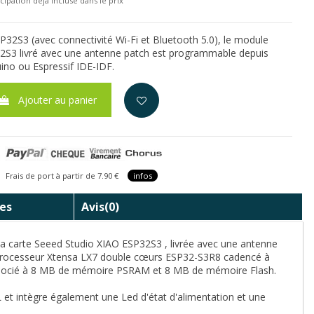
cipation déjà incluse dans le prix
SP32S3 (avec connectivité Wi-Fi et Bluetooth 5.0), le module
2S3 livré avec une antenne patch est programmable depuis
uino ou Espressif IDE-IDF.
Ajouter au panier
is de port à partir de 7.90 €
infos
es
Avis
(0)
la carte Seeed Studio XIAO ESP32S3 , livrée avec une antenne
nt processeur Xtensa LX7 double cœurs ESP32-S3R8 cadencé à
associé à 8 MB de mémoire PSRAM et 8 MB de mémoire Flash.
 et intègre également une Led d'état d'alimentation et une