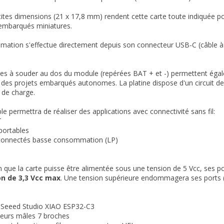
tites dimensions (21 x 17,8 mm) rendent cette carte toute indiquée pou
embarqués miniatures.
ation s'effectue directement depuis son connecteur USB-C (câble à p
les à souder au dos du module (repérées BAT + et -) permettent égale
r des projets embarqués autonomes. La platine dispose d'un circuit de
r de charge.
e permettra de réaliser des applications avec connectivité sans fil:
T
 portables
connectés basse consommation (LP)
 que la carte puisse être alimentée sous une tension de 5 Vcc, ses po
on de 3,3 Vcc max
. Une tension supérieure endommagera ses ports (n
 Seeed Studio XIAO ESP32-C3
teurs mâles 7 broches