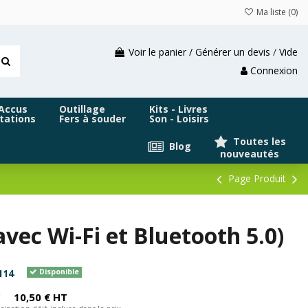
Ma liste (
0
)
Voir le panier / Générer un devis
/
Vide
Connexion
 Accus
Outillage
Kits - Livres
tations
Fers à souder
Son - Loisirs
Toutes les
Blog
nouveautés
Page Produit
vec Wi-Fi et Bluetooth 5.0)
114
Disponible
C
10,50 € HT