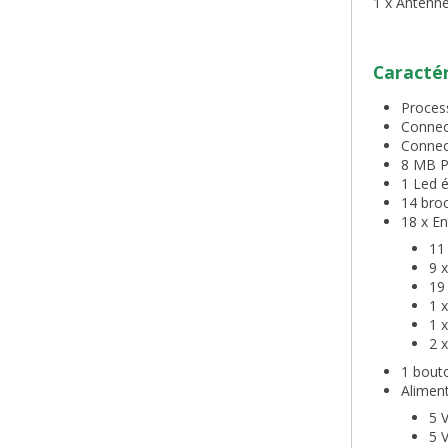
1 x Antenne
Caractér
Proces
Connect
Connec
8 MB P
1 Led é
14 bro
18 x En
11
9 
19
1 x
1 
2 x
1 bout
Aliment
5 
5 