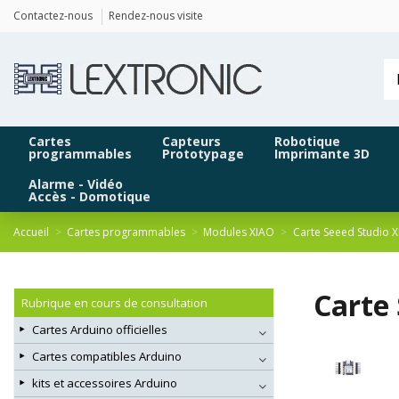
Panneau de gestion des cookies
Contactez-nous
Rendez-nous visite
Cartes
Capteurs
Robotique
programmables
Prototypage
Imprimante 3D
Alarme - Vidéo
Accès - Domotique
Accueil
Cartes programmables
Modules XIAO
Carte Seeed Studio X
Carte 
Rubrique en cours de consultation
Cartes Arduino officielles
Cartes compatibles Arduino
kits et accessoires Arduino