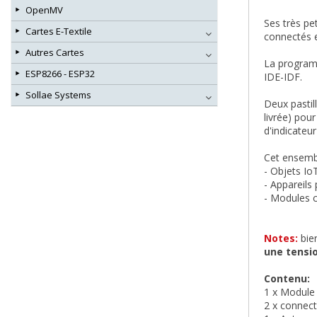
OpenMV
Ses très pe
Cartes E-Textile
connectés 
Autres Cartes
La programm
ESP8266 - ESP32
IDE-IDF.
Sollae Systems
Deux pastil
livrée) pou
d'indicateu
Cet ensembl
- Objets Io
- Appareils
- Modules 
Notes:
bien
une tensi
Contenu:
1 x Module
2 x connec