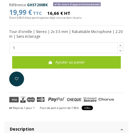
Référence
GHST200BK
En cours d'approvisionnement
19,99 €
TTC
16,66 € HT
Dont 0,08 € d'eco-participation déjà incluse dans le prix
Tour d'oreille | Stereo | 2x 3.5 mm | Rabattable Microphone | 2.20
m | Sans éclairage
Ajouter au panier
Reprise 1 pour 1
Frais de port à partir de 7.90 €
infos
Description