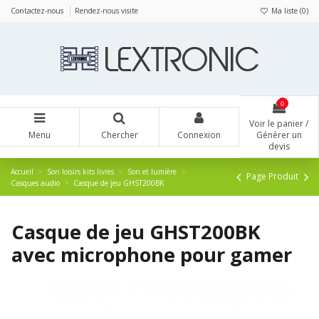
Panneau de gestion des cookies
Contactez-nous
Rendez-nous visite
Ma liste (
0
)
0
Voir le panier /
Menu
Chercher
Connexion
Générer un
devis
Accueil
Son loisirs kits livres
Son et lumière
Page Produit
Casques audio
Casque de jeu GHST200BK
Casque de jeu GHST200BK
avec microphone pour gamer