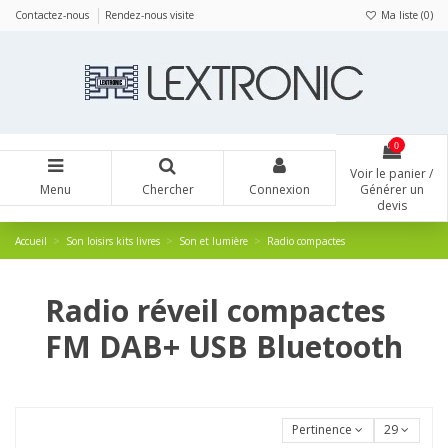
Panneau de gestion des cookies
Contactez-nous
Rendez-nous visite
Ma liste (
0
)
0
Voir le panier /
Menu
Chercher
Connexion
Générer un
devis
Accueil
Son loisirs kits livres
Son et lumière
Radio compactes
Radio réveil compactes
FM DAB+ USB Bluetooth
Pertinence
29