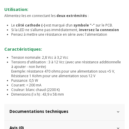
Utilisation:
Alimentez-les en connectant les
deux extrémités
:
Le
côté cathode (-)
est marqué d’un
symbole "-"
sur le PCB.
Si la LED ne s’allume pas immédiatement,
inversez la connexion
Pensez à mettre une résistance en série avec l'alimentation
Caractéristiques:
Tension nominale: 2,8 Vcc à 3,2 Vcc
Tensions d'utilisation : 3 à 12 Vcc (avec une résistance additionnelle
à ajouter - non livrée)
Exemple: résistance 470 ohms pour une alimentation sous +5 V,
Résistance 1 Kohm pour une alimentation sous 12 V
Puissance: 0,5 W
Courant: < 200 mA
Couleur: blanc chaud (2200 K)
Dimensions (l x h) : 43,9 x 58 mm
Documentations techniques
Avis (0)