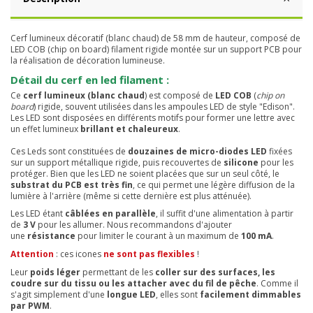
Cerf lumineux décoratif (blanc chaud) de 58 mm de hauteur, composé de
LED COB (chip on board) filament rigide montée sur un support PCB pour
la réalisation de décoration lumineuse.
Détail du cerf en led filament :
Ce
cerf lumineux (blanc chaud
) est composé de
LED COB
(
chip on
board
) rigide, souvent utilisées dans les ampoules LED de style "Edison".
Les LED sont disposées en différents motifs pour former une lettre avec
un effet lumineux
brillant et chaleureux
.
Ces Leds sont constituées de
douzaines de micro-diodes LED
fixées
sur un support métallique rigide, puis recouvertes de
silicone
pour les
protéger. Bien que les LED ne soient placées que sur un seul côté, le
substrat du PCB est très fin
, ce qui permet une légère diffusion de la
lumière à l'arrière (même si cette dernière est plus atténuée).
Les LED étant
câblées en parallèle
, il suffit d'une alimentation à partir
de
3 V
pour les allumer. Nous recommandons d'ajouter
une
résistance
pour limiter le courant à un maximum de
100 mA
.
Attention
: ces icones
ne sont pas flexibles
!
Leur
poids léger
permettant de les
coller sur des surfaces, les
coudre sur du tissu ou les attacher avec du fil de pêche
. Comme il
s'agit simplement d'une
longue LED
, elles sont
facilement dimmables
par PWM
.