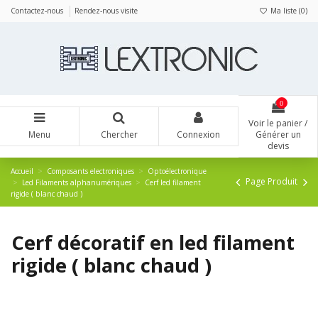
Panneau de gestion des cookies
Contactez-nous
Rendez-nous visite
Ma liste (
0
)
0
Voir le panier /
Menu
Chercher
Connexion
Générer un
devis
Accueil
Composants electroniques
Optoélectronique
Page Produit
Led Filaments alphanumériques
Cerf led filament
rigide ( blanc chaud )
Cerf décoratif en led filament
rigide ( blanc chaud )