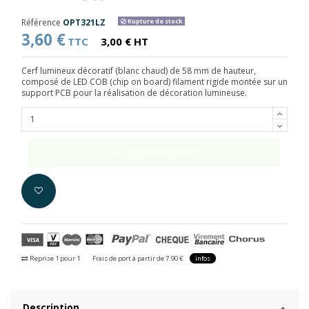
Référence
OPT321LZ
Rupture de stock
3,60 €
TTC
3,00 € HT
Cerf lumineux décoratif (blanc chaud) de 58 mm de hauteur,
composé de LED COB (chip on board) filament rigide montée sur un
support PCB pour la réalisation de décoration lumineuse.
Ajouter au panier
Reprise 1 pour 1
Frais de port à partir de 7.90 €
infos
Description