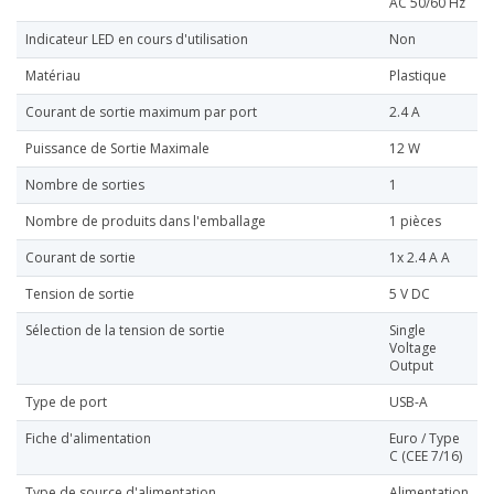
AC 50/60 Hz
Indicateur LED en cours d'utilisation
Non
Matériau
Plastique
Courant de sortie maximum par port
2.4 A
Puissance de Sortie Maximale
12 W
Nombre de sorties
1
Nombre de produits dans l'emballage
1 pièces
Courant de sortie
1x 2.4 A A
Tension de sortie
5 V DC
Sélection de la tension de sortie
Single
Voltage
Output
Type de port
USB-A
Fiche d'alimentation
Euro / Type
C (CEE 7/16)
Type de source d'alimentation
Alimentation