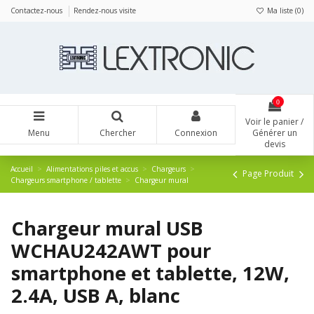
Panneau de gestion des cookies
Contactez-nous
Rendez-nous visite
Ma liste (
0
)
0
Voir le panier /
Menu
Chercher
Connexion
Générer un
devis
Accueil
Alimentations piles et accus
Chargeurs
Page Produit
Chargeurs smartphone / tablette
Chargeur mural
Chargeur mural USB
WCHAU242AWT pour
smartphone et tablette, 12W,
2.4A, USB A, blanc