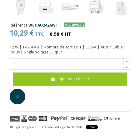
Référence
WCHAU242AWT
Disponible
10,29 €
TTC
8,58 € HT
12 W | 1x 2.4 A A | Nombre de sorties: 1 | USB-A | Aucun Câble
inclus | Single Voltage Output
Ajouter au panier
Reprise 1 pour 1
Frais de port à partir de 7.90 €
infos