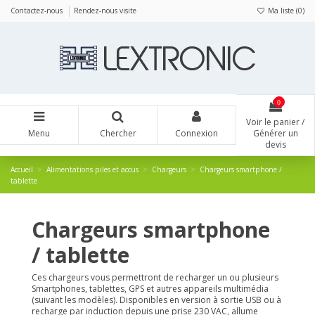
Panneau de gestion des cookies
Contactez-nous
Rendez-nous visite
Ma liste (
0
)
0
Voir le panier /
Menu
Chercher
Connexion
Générer un
devis
Accueil
Alimentations piles et accus
Chargeurs
Chargeurs smartphone /
tablette
Chargeurs smartphone
/ tablette
Ces chargeurs vous permettront de recharger un ou plusieurs
Smartphones, tablettes, GPS et autres appareils multimédia
(suivant les modèles). Disponibles en version à sortie USB ou à
recharge par induction depuis une prise 230 VAC, allume