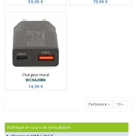
59,99 €
79,99 €
Chargeur mural
WCHA20BK
14,99 €
Pertinence
13
Rubrique en cours de consultation
Chargeurs NiMH / NiCd