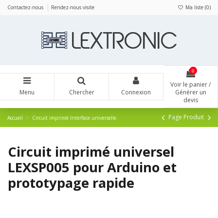
Panneau de gestion des cookies
Contactez-nous
Rendez-nous visite
Ma liste (
0
)
0
Voir le panier /
Menu
Chercher
Connexion
Générer un
devis
Page Produit
Accueil
Circuit imprimé Interface universelle
Circuit imprimé universel
LEXSP005 pour Arduino et
prototypage rapide