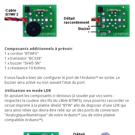
Composants additionnels à prévoir:
1 x cordon "BTWF3"
1 x transistor "BC338"
1 x buzzer "SV4/5-SN"
1 x résistance 10 Kohms
Il
vous faudra bien sûr configurer le port de l'Arduino™ en sortie. Le
buzzer sera activé ou non suivant l'état du port.
Utilisation en mode LDR
En ajoutant les composants ci-dessous (à souder par vos soins -
respectez la couleur des fils du câble BTWF3), vous pourrez raccorder ce
circuit imprimé à la platine
shield "BTW"
afin de disposer d'une LDR qui
sera ainsi reliée qui devra être relié sur un des ports de conversion
"Analogique/Numérique" de votre Arduino™ (ou de votre platine
compatible Arduino™).