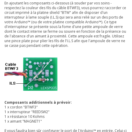
En ajoutant les composants ci-dessous (à souder par vos soins -
respectez la couleur des fils du câble BTWF3), vous pourrez raccorder ce
circuit imprimé à la platine
shield "BTW"
afin de disposer d'un
interrupteur à lame souple (I.L.S) qui sera ainsi relié sur un des ports de
votre Arduino™ (ou de votre platine compatible Arduino™). Ce type
d'interrupteur se présente sous la fome d'une petite ampoule de verre
dont le contact interne se ferme ou souvre en fonction de la présence ou
de l'absence d'un aimant à proximité. Cette ampoule est fragile. Utilisez
une pince plate pour plier les fils de l'I.L.S afin que l'ampoule de verre ne
se casse pas pendant cette opération.
Composants additionnels à prévoir:
1 x cordon "BTWF3"
1 x interrupteur "REEDSW2"
1 x résistance 10 Kohms
1 x aimant "MAGNET1"
Il
vous faudra bien sûr configurer le port de l'Arduino™ en entrée. Celui-ci