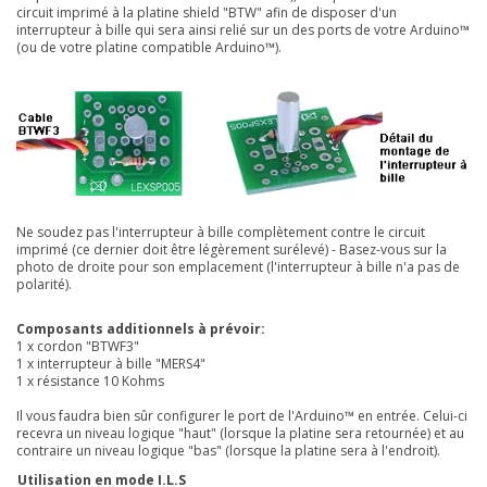
circuit imprimé à la platine
shield "BTW"
afin de disposer d'un
interrupteur à bille qui sera ainsi relié sur un des ports de votre Arduino™
(ou de votre platine compatible Arduino™)
.
Ne soudez pas l'interrupteur à bille complètement contre le circuit
imprimé (ce dernier doit être légèrement surélevé) - Basez-vous sur la
photo de droite pour son emplacement (l'interrupteur à bille n'a pas de
polarité).
Composants additionnels à prévoir:
1 x cordon "BTWF3"
1 x interrupteur à bille "MERS4"
1 x résistance 10 Kohms
Il
vous faudra bien sûr configurer le port de l'Arduino™ en entrée. Celui-ci
recevra un niveau logique "haut" (lorsque la platine sera retournée) et au
contraire un niveau logique "bas" (lorsque la platine sera à l'endroit).
Utilisation en mode I.L.S