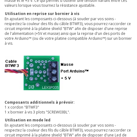
masse et le +5 V. Ce qui permet d'obtenir une tension variant entre ces
valeurs lorsque vous tournez la résistance ajustable.
Utilisation en reprise sur bornier à vis
En ajoutant les composants ci-dessous
(à souder par vos soins -
respectez la couleur des fils du câble BTWF3)
, vous pourrez raccorder ce
circuit imprimé à la platine
shield "BTW"
afin de disposer d'une reprise
de l'alimentation (+5V et masse) ainsi que la reprise d'un des ports de
votre Arduino™ (ou de votre platine compatible Arduino™) sur un bornier
à vis.
Composants additionnels à prévoir:
1 x cordon "BTWF3"
1 x bornier à vis 3 plots "SCREW03BL"
.
Utilisation en mode led
En ajoutant les composants ci-dessous (à souder par vos soins -
respectez la couleur des fils du câble BTWF3), vous pourrez raccorder ce
circuit imprimé à la platine
shield "BTW"
afin de disposer d'une Led de