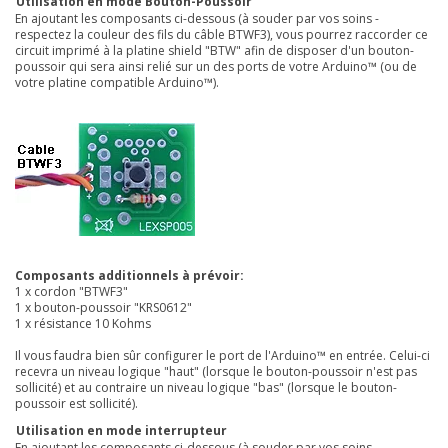
Utilisation en mode Bouton-Poussoir
En ajoutant les composants ci-dessous (à souder par vos soins -
respectez la couleur des fils du câble BTWF3), vous pourrez raccorder ce
circuit imprimé à la platine
shield "BTW"
afin de disposer d'un bouton-
poussoir qui sera ainsi relié sur un des ports de votre Arduino™ (ou de
votre platine compatible Arduino™).
Composants additionnels à prévoir:
1 x cordon "BTWF3"
1 x bouton-poussoir "KRS0612"
1 x résistance 10 Kohms
Il vous faudra bien s
û
r configurer le port de l'Arduino™ en entrée. Celui-ci
recevra un niveau logique "haut" (lorsque le bouton-poussoir n'est pas
sollicité) et au contraire un niveau logique "bas" (lorsque le bouton-
poussoir est sollicité).
Utilisation en mode interrupteur
En ajoutant les composants ci-dessous (à souder par vos soins -