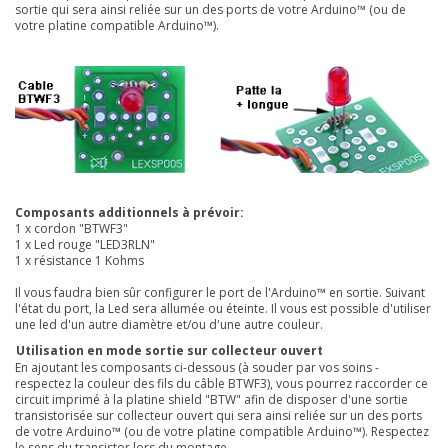
sortie qui sera ainsi reliée sur un des ports de votre Arduino™ (ou de
votre platine compatible Arduino™).
Composants additionnels à prévoir:
1 x cordon "BTWF3"
1 x Led rouge "LED3RLN"
1 x résistance 1 Kohms
Il
vous faudra bien sûr configurer le port de l'Arduino™ en sortie. Suivant
l'état du port, la Led sera allumée ou éteinte. Il vous est possible d'utiliser
une led d'un autre diamètre et/ou d'une autre couleur
.
Utilisation en mode sortie sur collecteur ouvert
En ajoutant les composants ci-dessous (à souder par vos soins -
respectez la couleur des fils du câble BTWF3), vous pourrez raccorder ce
circuit imprimé à la platine
shield "BTW"
afin de disposer d'une sortie
transistorisée sur collecteur ouvert qui sera ainsi reliée sur un des ports
de votre Arduino™ (ou de votre platine compatible Arduino™).
Respectez
le sens du transistor lors du montage.