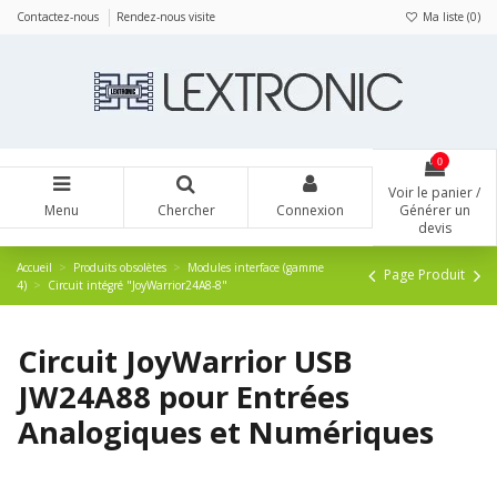
Panneau de gestion des cookies
Contactez-nous
Rendez-nous visite
Ma liste (
0
)
0
Voir le panier /
Menu
Chercher
Connexion
Générer un
devis
Accueil
Produits obsolètes
Modules interface (gamme
Page Produit
4)
Circuit intégré "JoyWarrior24A8-8"
Circuit JoyWarrior USB
JW24A88 pour Entrées
Analogiques et Numériques