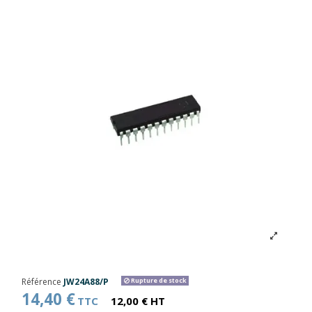
Référence
JW24A88/P
Rupture de stock
14,40 €
TTC
12,00 € HT