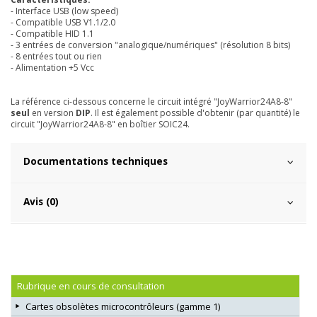
- Interface USB (low speed)
- Compatible USB V1.1/2.0
- Compatible HID 1.1
- 3 entrées de conversion "analogique/numériques" (résolution 8 bits)
- 8 entrées tout ou rien
- Alimentation +5 Vcc
La référence ci-dessous concerne le circuit intégré "JoyWarrior24A8-8"
seul
en version
DIP
. Il est également possible d'obtenir (par quantité) le
circuit "JoyWarrior24A8-8" en boîtier SOIC24.
Documentations techniques
Avis (0)
Rubrique en cours de consultation
Cartes obsolètes microcontrôleurs (gamme 1)