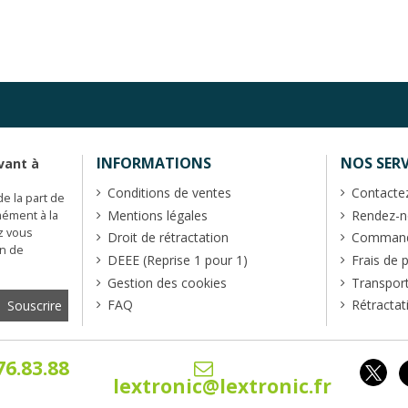
INFORMATIONS
NOS SERV
vant à
Conditions de ventes
Contacte
de la part de
Mentions légales
Rendez-no
mément à la
z vous
Droit de rétractation
Commande
en de
DEEE (Reprise 1 pour 1)
Frais de 
Gestion des cookies
Transpor
FAQ
Rétractat
76.83.88
lextronic@lextronic.fr