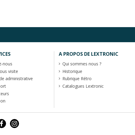
ICES
A PROPOS DE LEXTRONIC
z-nous
Qui sommes nous ?
us visite
Historique
 administrative
Rubrique Rétro
port
Catalogues Lextronic
teurs
ion