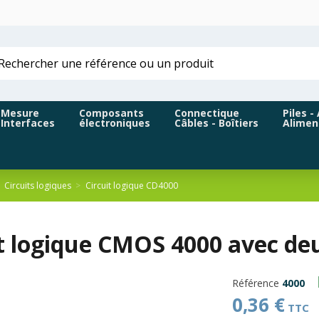
Mesure
Composants
Connectique
Piles -
Interfaces
électroniques
Câbles - Boîtiers
Alimen
Circuits logiques
Circuit logique CD4000
it logique CMOS 4000 avec de
Référence
4000
0,36 €
TTC