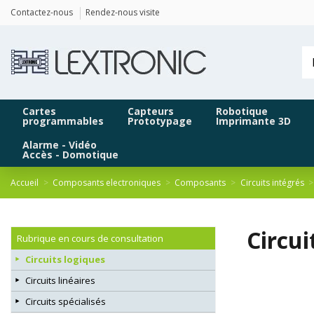
Panneau de gestion des cookies
Contactez-nous
Rendez-nous visite
Cartes
Capteurs
Robotique
programmables
Prototypage
Imprimante 3D
Alarme - Vidéo
Accès - Domotique
Accueil
Composants electroniques
Composants
Circuits intégrés
Circu
Rubrique en cours de consultation
Circuits logiques
Circuits linéaires
Circuits spécialisés