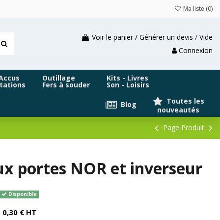
Ma liste (
0
)
Voir le panier / Générer un devis
/
Vide
Connexion
 Accus
Outillage
Kits - Livres
tations
Fers à souder
Son - Loisirs
Toutes les
Blog
nouveautés
Page Produit
ux portes NOR et inverseur
Disponible
0,30 € HT