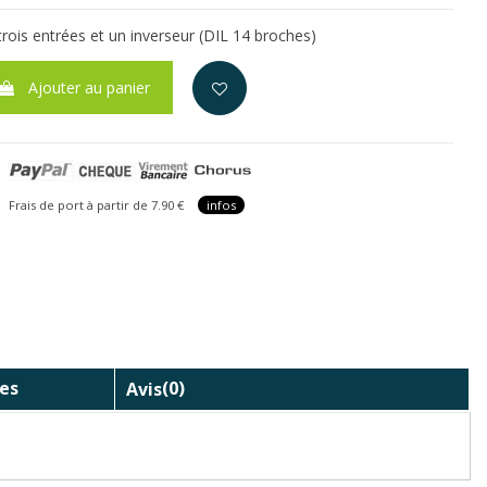
ois entrées et un inverseur (DIL 14 broches)
Ajouter au panier
is de port à partir de 7.90 €
infos
es
Avis
(0)