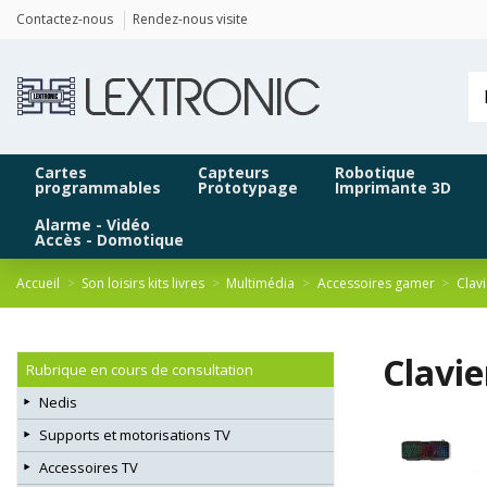
Panneau de gestion des cookies
Contactez-nous
Rendez-nous visite
Cartes
Capteurs
Robotique
programmables
Prototypage
Imprimante 3D
Alarme - Vidéo
Accès - Domotique
Accueil
Son loisirs kits livres
Multimédia
Accessoires gamer
Clav
Clavi
Rubrique en cours de consultation
Nedis
Supports et motorisations TV
Accessoires TV