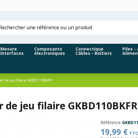
Mesure
Composants
Connectique
Piles -
Interfaces
électroniques
Câbles - Boîtiers
Alimen
ier de jeu filaire GKBD110BKFR
er de jeu filaire GKBD110BKF
Référence
GKBD1
19,99 €
TT