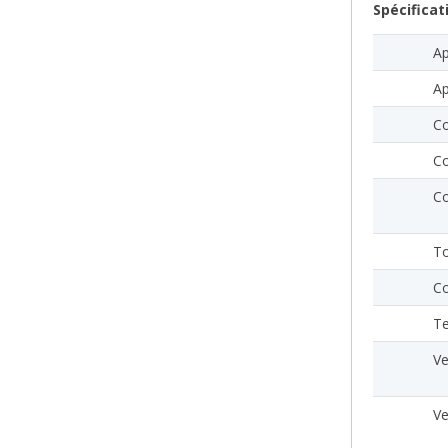
Spécificat
Ap
Ap
Co
C
C
To
Co
Te
Ve
Ve