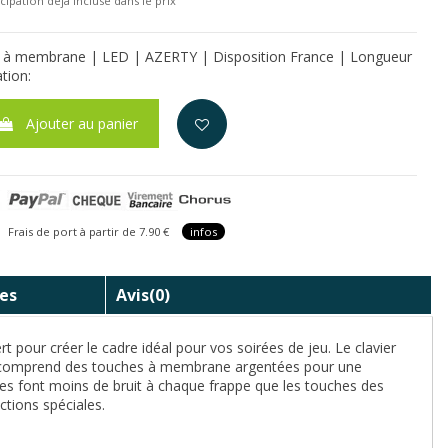
cipation déjà incluse dans le prix
 à membrane | LED | AZERTY | Disposition France | Longueur
tion:
Ajouter au panier
is de port à partir de 7.90 €
infos
es
Avis
(0)
t pour créer le cadre idéal pour vos soirées de jeu. Le clavier
vier comprend des touches à membrane argentées pour une
uches font moins de bruit à chaque frappe que les touches des
ctions spéciales.