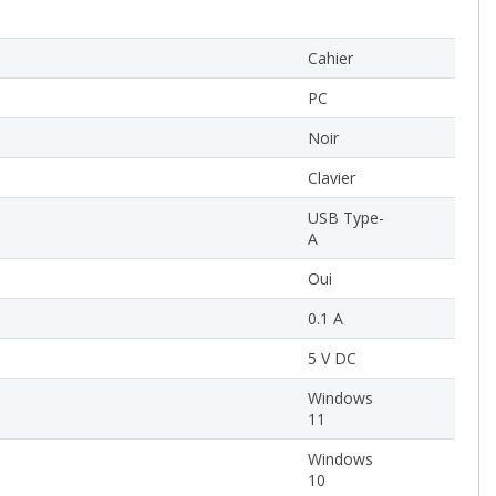
Cahier
PC
Noir
Clavier
USB Type-
A
Oui
0.1 A
5 V DC
Windows
11
Windows
10