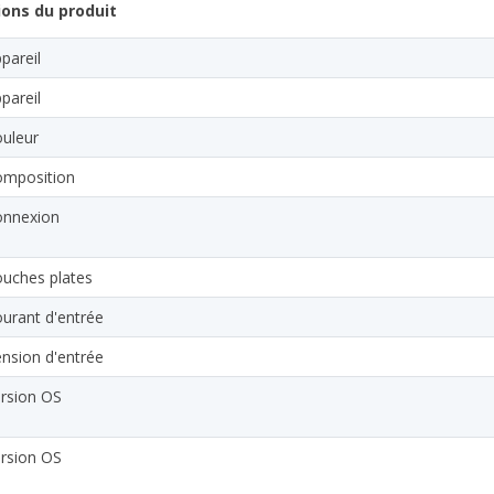
ions du produit
pareil
pareil
uleur
omposition
onnexion
uches plates
urant d'entrée
nsion d'entrée
rsion OS
rsion OS