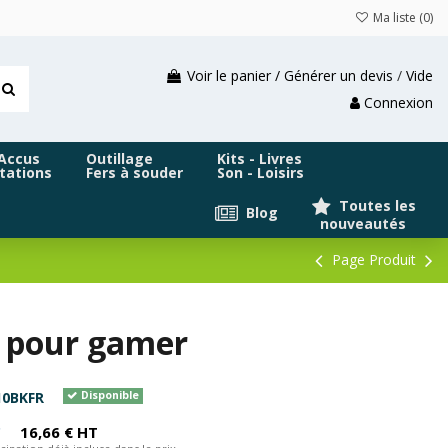
Ma liste (
0
)
Voir le panier / Générer un devis
/
Vide
Connexion
 Accus
Outillage
Kits - Livres
tations
Fers à souder
Son - Loisirs
Toutes les
Blog
nouveautés
Page Produit
R pour gamer
10BKFR
Disponible
C
16,66 € HT