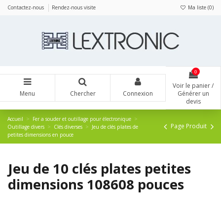
Panneau de gestion des cookies
Contactez-nous
Rendez-nous visite
Ma liste (
0
)
0
Voir le panier /
Menu
Chercher
Connexion
Générer un
devis
Accueil
Fer a souder et outillage pour électronique
Page Produit
Outillage divers
Clés diverses
Jeu de clés plates de
petites dimensions en pouce
Jeu de 10 clés plates petites
dimensions 108608 pouces