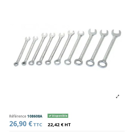
Référence
108608A
Disponible
26,90 €
TTC
22,42 € HT