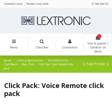
Panneau de gestion des cookies
Contactez-nous
Rendez-nous visite
Ma liste (
0
)
0
Voir le panier /
Menu
Chercher
Connexion
Générer un
devis
Accueil
Cartes programmables
Mikroelektronika
Page Produit
Click Board
Pack Click
Click Pack: Voice Remote click
pack
Click Pack: Voice Remote click
pack