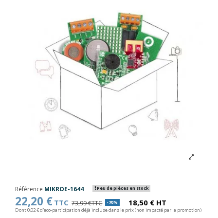
Référence
MIKROE-1644
Peu de pièces en stock
22,20 €
TTC
18,50 € HT
73,99 €TTC
-70%
Dont 0,02 € d'eco-participation déjà incluse dans le prix (non impacté par la promotion)