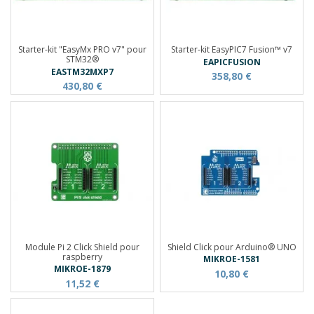
Starter-kit "EasyMx PRO v7" pour
Starter-kit EasyPIC7 Fusion™ v7
STM32®
EAPICFUSION
EASTM32MXP7
358,80 €
430,80 €
Module Pi 2 Click Shield pour
Shield Click pour Arduino® UNO
raspberry
MIKROE-1581
MIKROE-1879
10,80 €
11,52 €