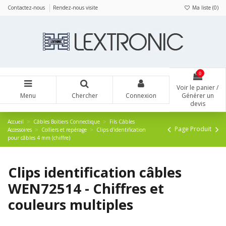
Panneau de gestion des cookies
Contactez-nous
Rendez-nous visite
Ma liste (
0
)
0
Voir le panier /
Menu
Chercher
Connexion
Générer un
devis
Accueil
Câbles Boitiers Connectique
Fils Câbles
Page Produit
Accessoires
Colliers et repérage
Clips d'identification
pour câbles 4 mm (chiffre)
Clips identification câbles
WEN72514 - Chiffres et
couleurs multiples