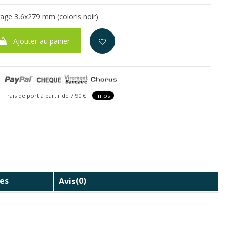
rrage 3,6x279 mm (coloris noir)
Ajouter au panier
is de port à partir de 7.90 €
infos
es
Avis
(0)