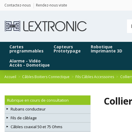
Panneau de gestion des cookies
Contactez-nous
Rendez-nous visite
Cartes
Capteurs
Robotique
programmables
Prototypage
Imprimante 3D
Alarme - Vidéo
Accès - Domotique
Accueil
Câbles Boitiers Connectique
Fils Câbles Accessoires
Collier
Collie
Rubrique en cours de consultation
Rubans conducteur
Fils de câblage
Câbles coaxial 50 et 75 Ohms