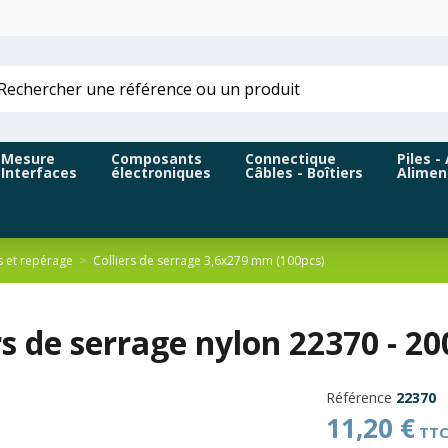
Mesure
Composants
Connectique
Piles -
Interfaces
électroniques
Câbles - Boîtiers
Alimen
s et repérage
Colliers de serrage 3,6x279 mm (100pcs)
rs de serrage nylon 22370 - 
Référence
22370
11,20 €
TT