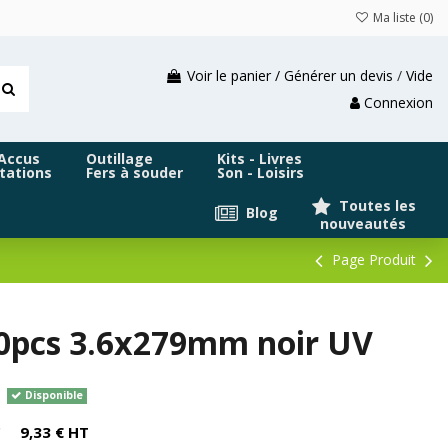
Ma liste (
0
)
Voir le panier / Générer un devis
/
Vide
Connexion
 Accus
Outillage
Kits - Livres
tations
Fers à souder
Son - Loisirs
Toutes les
Blog
nouveautés
Page Produit
200pcs 3.6x279mm noir UV
Disponible
C
9,33 € HT