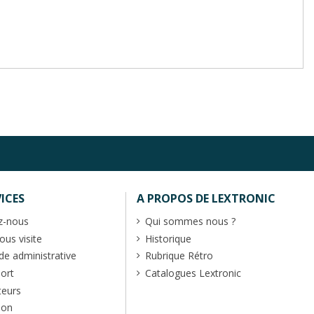
ICES
A PROPOS DE LEXTRONIC
z-nous
Qui sommes nous ?
us visite
Historique
 administrative
Rubrique Rétro
port
Catalogues Lextronic
teurs
ion