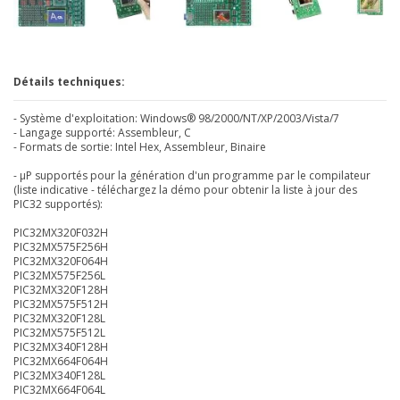
Détails techniques:
- Système d'exploitation: Windows® 98/2000/NT/XP/2003/Vista/7
- Langage supporté: Assembleur, C
- Formats de sortie: Intel Hex, Assembleur, Binaire
- µP supportés pour la génération d'un programme par le compilateur
(liste indicative - téléchargez la démo pour obtenir la liste à jour des
PIC32 supportés):
PIC32MX320F032H
PIC32MX575F256H
PIC32MX320F064H
PIC32MX575F256L
PIC32MX320F128H
PIC32MX575F512H
PIC32MX320F128L
PIC32MX575F512L
PIC32MX340F128H
PIC32MX664F064H
PIC32MX340F128L
PIC32MX664F064L