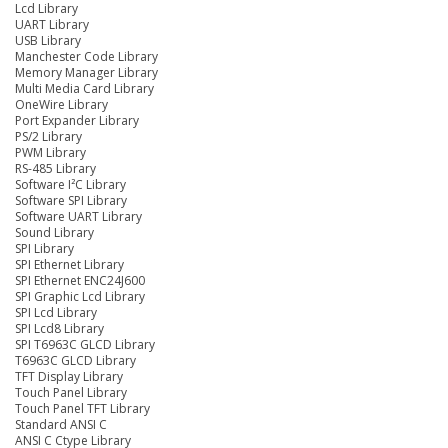
Lcd Library
UART Library
USB Library
Manchester Code Library
Memory Manager Library
Multi Media Card Library
OneWire Library
Port Expander Library
PS/2 Library
PWM Library
RS-485 Library
Software I²C Library
Software SPI Library
Software UART Library
Sound Library
SPI Library
SPI Ethernet Library
SPI Ethernet ENC24J600
SPI Graphic Lcd Library
SPI Lcd Library
SPI Lcd8 Library
SPI T6963C GLCD Library
T6963C GLCD Library
TFT Display Library
Touch Panel Library
Touch Panel TFT Library
Standard ANSI C
ANSI C Ctype Library