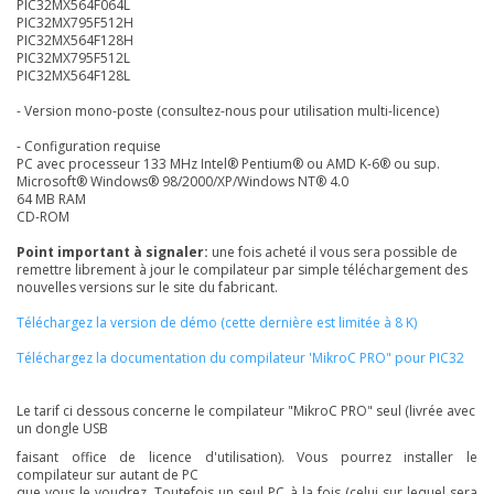
PIC32MX564F064L
PIC32MX795F512H
PIC32MX564F128H
PIC32MX795F512L
PIC32MX564F128L
- Version mono-poste (consultez-nous pour utilisation multi-licence)
- Configuration requise
PC avec processeur 133 MHz Intel® Pentium® ou AMD K-6® ou sup.
Microsoft® Windows® 98/2000/XP/Windows NT® 4.0
64 MB RAM
CD-ROM
Point important à signaler:
une fois acheté il vous sera possible de
remettre librement à jour le compilateur par simple téléchargement des
nouvelles versions sur le site du fabricant.
Téléchargez la version de démo (cette dernière est limitée à 8 K)
Téléchargez la documentation du compilateur 'MikroC PRO" pour PIC32
Le tarif ci dessous concerne le compilateur "MikroC PRO" seul (livrée avec
un dongle USB
faisant office de licence d'utilisation). Vous pourrez installer le
compilateur sur autant de PC
que vous le voudrez. Toutefois un seul PC à la fois (celui sur lequel sera