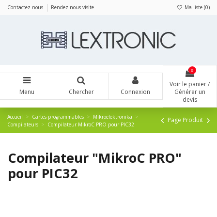
Panneau de gestion des cookies
Contactez-nous
Rendez-nous visite
Ma liste (
0
)
0
Voir le panier /
Menu
Chercher
Connexion
Générer un
devis
Accueil
Cartes programmables
Mikroelektronika
Page Produit
Compilateurs
Compilateur MikroC PRO pour PIC32
Compilateur "MikroC PRO"
pour PIC32