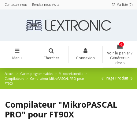
Panneau de gestion des cookies
Contactez-nous
Rendez-nous visite
Ma liste (
0
)
0
Voir le panier /
Menu
Chercher
Connexion
Générer un
devis
Accueil
Cartes programmables
Mikroelektronika
Page Produit
Compilateurs
Compilateur MikroPASCAL PRO pour
FT90X
Compilateur "MikroPASCAL
PRO" pour FT90X