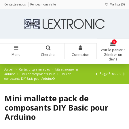
Panneau de gestion des cookies
Contactez-nous
Rendez-nous visite
Ma liste (
0
)
0
Voir le panier /
Menu
Chercher
Connexion
Générer un
devis
Accueil
Cartes programmables
kits et accessoires
Page Produit
Arduino
Pack de composants seuls
Pack de
composants DIY Basic pour Arduino®
Mini mallette pack de
composants DIY Basic pour
Arduino