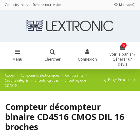
Panneau de gestion des cookies
Contactez-nous
Rendez-nous visite
Ma liste (
0
)
0
Voir le panier /
Menu
Chercher
Connexion
Générer un
devis
Accueil
Composants electroniques
Composants
Page Produit
Circuits intégrés
Circuits logiques
Circuit logique
CD4516
Compteur décompteur
binaire CD4516 CMOS DIL 16
broches