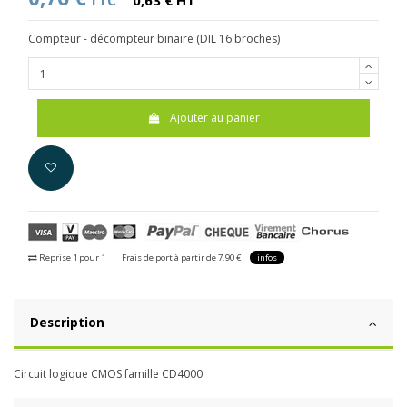
TTC
0,63 € HT
Compteur - décompteur binaire (DIL 16 broches)
Ajouter au panier
Reprise 1 pour 1
Frais de port à partir de 7.90 €
infos
Description
Circuit logique CMOS famille CD4000