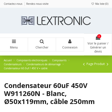
Panneau de gestion des cookies
Contactez-nous
Rendez-nous visite
Ma liste (
0
)
0
Voir le panier /
Menu
Chercher
Connexion
Générer un
devis
Accueil
Composants electroniques
Composants
Page Produit
Condensateurs
Condensateurs de démarrage
Condensateur 60.0uf / 450 V + cable
Condensateur 60uF 450V
W911260N - Blanc,
Ø50x119mm, câble 250mm