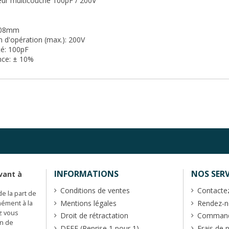
ur multicouche 100pF / 200V
,08mm
 d'opération (max.): 200V
té: 100pF
nce: ± 10%
INFORMATIONS
NOS SERV
vant à
Conditions de ventes
Contacte
de la part de
Mentions légales
Rendez-no
mément à la
z vous
Droit de rétractation
Commande
en de
DEEE (Reprise 1 pour 1)
Frais de 