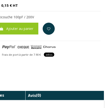
0,15 € HT
icouche 100pF / 200V
Ajouter au panier
is de port à partir de 7.90 €
infos
es
Avis
(0)