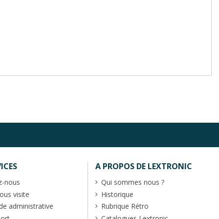
ICES
A PROPOS DE LEXTRONIC
z-nous
Qui sommes nous ?
us visite
Historique
 administrative
Rubrique Rétro
port
Catalogues Lextronic