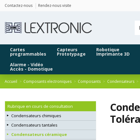
Panneau de gestion des cookies
Contactez-nous
Rendez-nous visite
Cartes
Capteurs
Robotique
programmables
Prototypage
Imprimante 3D
Alarme - Vidéo
Accès - Domotique
Accueil
Composants electroniques
Composants
Condensateurs
Conde
Rubrique en cours de consultation
Tolér
Condensateurs chimiques
Condensateurs tantales
Condensateurs céramique