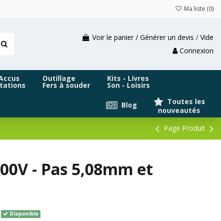
Ma liste (
0
)
Voir le panier / Générer un devis
/
Vide
Connexion
 Accus
Outillage
Kits - Livres
tations
Fers à souder
Son - Loisirs
Toutes les
Blog
nouveautés
Page Produit
00V - Pas 5,08mm et
Disponible