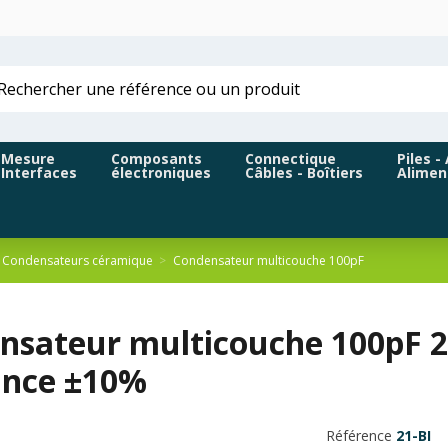
Mesure
Composants
Connectique
Piles -
Interfaces
électroniques
Câbles - Boîtiers
Alimen
Condensateurs céramique
Condensateur multicouche 100pF
nsateur multicouche 100pF 2
ance ±10%
Référence
21-BI