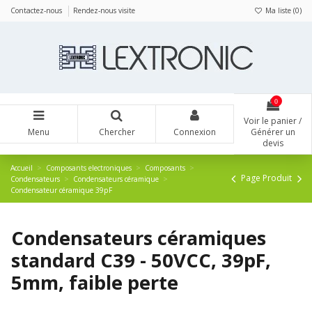
Panneau de gestion des cookies
Contactez-nous
Rendez-nous visite
Ma liste (
0
)
0
Voir le panier /
Menu
Chercher
Connexion
Générer un
devis
Accueil
Composants electroniques
Composants
Page Produit
Condensateurs
Condensateurs céramique
Condensateur céramique 39pF
Condensateurs céramiques
standard C39 - 50VCC, 39pF,
5mm, faible perte