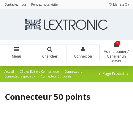
Panneau de gestion des cookies
Contactez-nous
Rendez-nous visite
Ma liste (
0
)
0
Voir le panier /
Menu
Chercher
Connexion
Générer un
devis
Accueil
Câbles Boitiers Connectique
Connecteurs
Page Produit
Connecteurs spéciaux
Connecteur 50 points
Connecteur 50 points