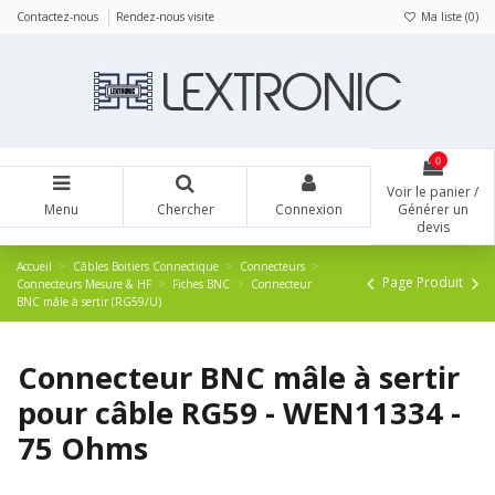
Panneau de gestion des cookies
Contactez-nous
Rendez-nous visite
Ma liste (
0
)
0
Voir le panier /
Menu
Chercher
Connexion
Générer un
devis
Accueil
Câbles Boitiers Connectique
Connecteurs
Page Produit
Connecteurs Mesure & HF
Fiches BNC
Connecteur
BNC mâle à sertir (RG59/U)
Connecteur BNC mâle à sertir
pour câble RG59 - WEN11334 -
75 Ohms