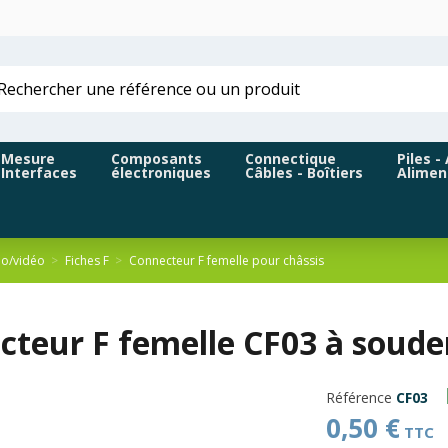
Mesure
Composants
Connectique
Piles -
Interfaces
électroniques
Câbles - Boîtiers
Alimen
io/vidéo
Fiches F
Connecteur F femelle pour châssis
teur F femelle CF03 à souder
Référence
CF03
0,50 €
TTC