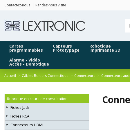
Contactez-nous
Rendez-nous visite
Cartes
Capteurs
Robotique
programmables
Prototypage
Imprimante 3D
Alarme - Vidéo
Accès - Domotique
Accueil
Câbles Boitiers Connectique
Connecteurs
Connecteurs aud
Connec
Rubrique en cours de consultation
Fiches Jack
Fiches RCA
Connecteurs HDMI