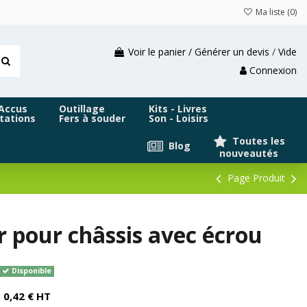
Ma liste (
0
)
Voir le panier / Générer un devis
/
Vide
Connexion
 Accus
Outillage
Kits - Livres
tations
Fers à souder
Son - Loisirs
Toutes les
Blog
nouveautés
Page Produit
 pour châssis avec écrou
Disponible
0,42 € HT