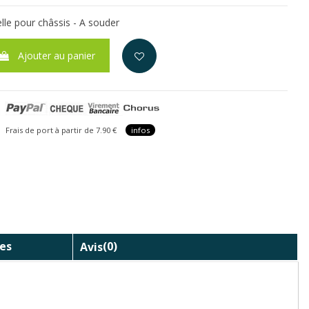
le pour châssis - A souder
Ajouter au panier
is de port à partir de 7.90 €
infos
es
Avis
(0)