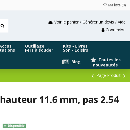
Ma liste (
0
)
Voir le panier / Générer un devis
/
Vide
Connexion
 Accus
Outillage
Kits - Livres
tations
Fers à souder
Son - Loisirs
Toutes les
Blog
nouveautés
Page Produit
 hauteur 11.6 mm, pas 2.54
Disponible