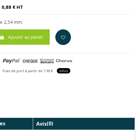
0,88 € HT
de 2,54 mm.
Ajouter au panier
is de port à partir de 7.90 €
infos
es
Avis
(0)