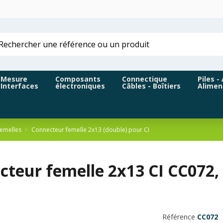
Mesure
Composants
Connectique
Piles -
Interfaces
électroniques
Câbles - Boîtiers
Alimen
femelles
Connecteur femelle 2x13 (double) pour CI
cteur femelle 2x13 CI CC072,
Référence
CC072