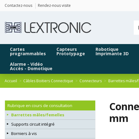
Panneau de gestion des cookies
Contactez-nous
Rendez-nous visite
Cartes
Capteurs
Robotique
programmables
Prototypage
Imprimante 3D
Alarme - Vidéo
Accès - Domotique
Accueil
Câbles Boitiers Connectique
Connecteurs
Barrettes mâles/
Conne
Rubrique en cours de consultation
mm
Barrettes mâles/femelles
Supports circuit intégré
Borniers à vis