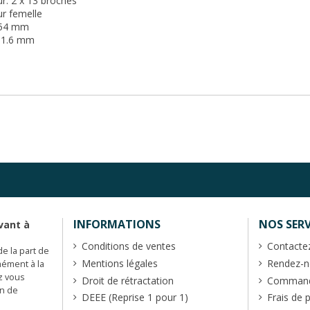
r: 2 x 13 broches
r femelle
2.54 mm
 11.6 mm
INFORMATIONS
NOS SERV
vant à
Conditions de ventes
Contacte
de la part de
Mentions légales
Rendez-no
mément à la
z vous
Droit de rétractation
Commande
en de
DEEE (Reprise 1 pour 1)
Frais de 