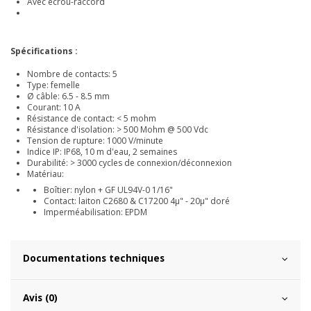
Avec écrou-raccord
Spécifications :
Nombre de contacts: 5
Type: femelle
Ø câble: 6.5 - 8.5 mm
Courant: 10 A
Résistance de contact: < 5 mohm
Résistance d'isolation: > 500 Mohm @ 500 Vdc
Tension de rupture: 1000 V/minute
Indice IP: IP68, 10 m d'eau, 2 semaines
Durabilité: > 3000 cycles de connexion/déconnexion
Matériau:
Boîtier: nylon + GF UL94V-0 1/16"
Contact: laiton C2680 & C17200 4µ" - 20µ" doré
Imperméabilisation: EPDM
Documentations techniques
Avis (0)