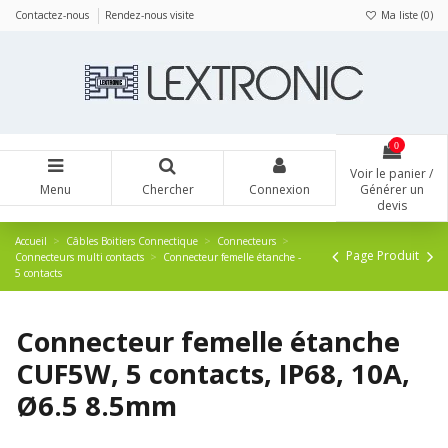
Panneau de gestion des cookies
Contactez-nous
Rendez-nous visite
Ma liste (
0
)
0
Voir le panier /
Menu
Chercher
Connexion
Générer un
devis
Accueil
Câbles Boitiers Connectique
Connecteurs
Page Produit
Connecteurs multi contacts
Connecteur femelle étanche -
5 contacts
Connecteur femelle étanche
CUF5W, 5 contacts, IP68, 10A,
Ø6.5 8.5mm