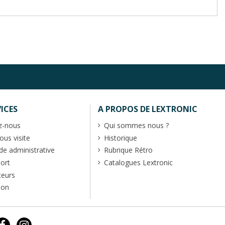
ICES
A PROPOS DE LEXTRONIC
z-nous
Qui sommes nous ?
us visite
Historique
 administrative
Rubrique Rétro
port
Catalogues Lextronic
teurs
ion