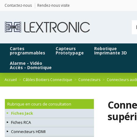
Panneau de gestion des cookies
Contactez-nous
Rendez-nous visite
Cartes
Capteurs
Robotique
programmables
Prototypage
Imprimante 3D
Alarme - Vidéo
Accès - Domotique
Accueil
Câbles Boitiers Connectique
Connecteurs
Connecteurs aud
Conne
Rubrique en cours de consultation
supér
Fiches Jack
Fiches RCA
Connecteurs HDMI