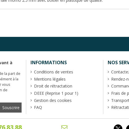
mâle momo 2.5 mm avec boitier en plastique de qualité.
INFORMATIONS
NOS SERV
vant à
Conditions de ventes
Contacte
de la part de
Mentions légales
Rendez-no
mément à la
z vous
Droit de rétractation
Commande
en de
DEEE (Reprise 1 pour 1)
Frais de 
Gestion des cookies
Transpor
FAQ
Rétractat
76.83.88