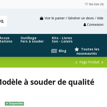
Ma liste (
0
)
Voir le panier / Générer un devis
/
Vide
Connexion
 Accus
Outillage
Kits - Livres
tations
Fers à souder
Son - Loisirs
Toutes les
Blog
nouveautés
Page Produit
dèle à souder de qualité
H
Disponible