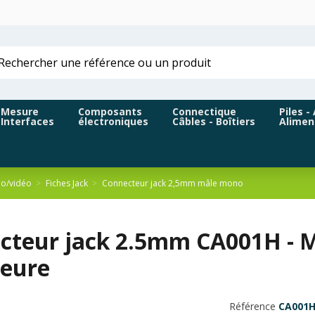
Mesure
Composants
Connectique
Piles -
Interfaces
électroniques
Câbles - Boîtiers
Alimen
io/vidéo
Fiches Jack
Connecteur jack 2,5mm mâle mono
cteur jack 2.5mm CA001H - Mo
ieure
Référence
CA001