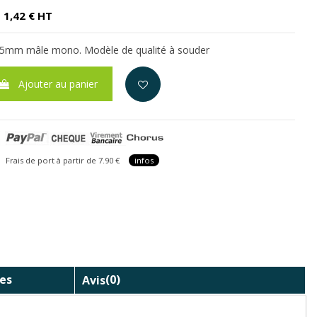
1,42 € HT
,5mm mâle mono. Modèle de qualité à souder
Ajouter au panier
is de port à partir de 7.90 €
infos
es
Avis
(0)