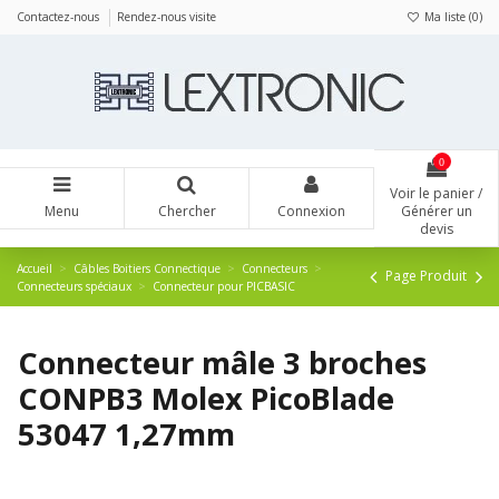
Panneau de gestion des cookies
Contactez-nous
Rendez-nous visite
Ma liste (
0
)
0
Voir le panier /
Menu
Chercher
Connexion
Générer un
devis
Accueil
Câbles Boitiers Connectique
Connecteurs
Page Produit
Connecteurs spéciaux
Connecteur pour PICBASIC
Connecteur mâle 3 broches
CONPB3 Molex PicoBlade
53047 1,27mm