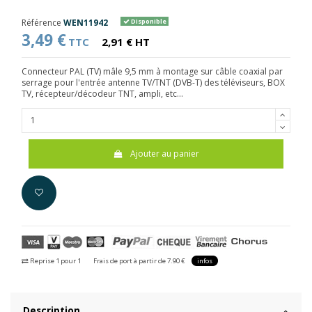
Référence
WEN11942
Disponible
3,49 €
TTC
2,91 € HT
Connecteur PAL (TV) mâle 9,5 mm à montage sur câble coaxial par
serrage pour l'entrée antenne TV/TNT (DVB-T) des téléviseurs, BOX
TV, récepteur/décodeur TNT, ampli, etc...
Ajouter au panier
Reprise 1 pour 1
Frais de port à partir de 7.90 €
infos
Description