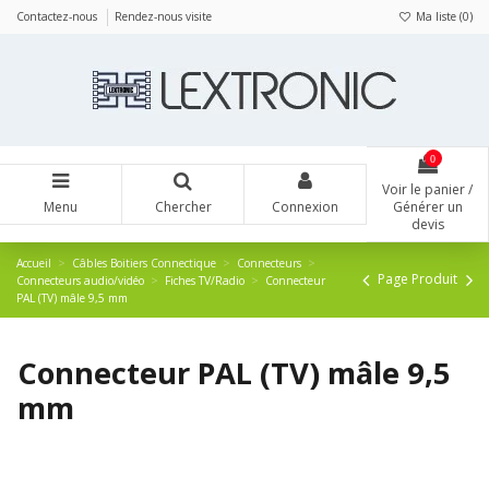
Panneau de gestion des cookies
Contactez-nous
Rendez-nous visite
Ma liste (
0
)
0
Voir le panier /
Menu
Chercher
Connexion
Générer un
devis
Accueil
Câbles Boitiers Connectique
Connecteurs
Page Produit
Connecteurs audio/vidéo
Fiches TV/Radio
Connecteur
PAL (TV) mâle 9,5 mm
Connecteur PAL (TV) mâle 9,5
mm