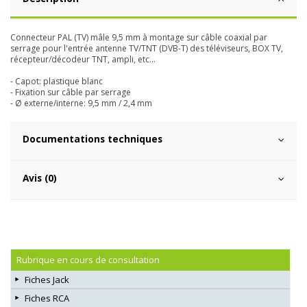
Connecteur PAL (TV) mâle 9,5 mm à montage sur câble coaxial par
serrage pour l'entrée antenne TV/TNT (DVB-T) des téléviseurs, BOX TV,
récepteur/décodeur TNT, ampli, etc...
- Capot: plastique blanc
- Fixation sur câble par serrage
- Ø externe/interne: 9,5 mm / 2,4 mm
Documentations techniques
Avis (0)
Rubrique en cours de consultation
Fiches Jack
Fiches RCA