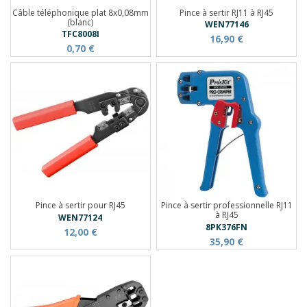
Câble téléphonique plat 8x0,08mm
Pince à sertir RJ11 à RJ45
(blanc)
WEN77146
TFC8008I
16,90 €
0,70 €
Pince à sertir pour RJ45
Pince à sertir professionnelle RJ11
à RJ45
WEN77124
8PK376FN
12,00 €
35,90 €