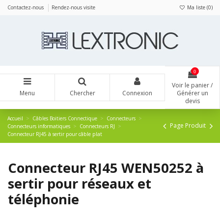
Panneau de gestion des cookies
Contactez-nous
Rendez-nous visite
Ma liste (
0
)
0
Voir le panier /
Menu
Chercher
Connexion
Générer un
devis
Accueil
Câbles Boitiers Connectique
Connecteurs
Page Produit
Connecteurs informatiques
Connecteurs RJ
Connecteur RJ45 à sertir pour câble plat
Connecteur RJ45 WEN50252 à
sertir pour réseaux et
téléphonie