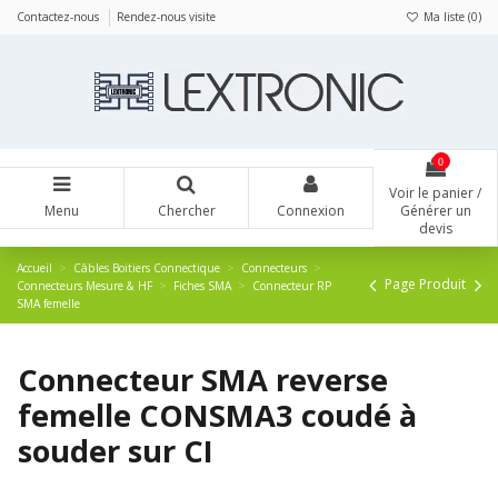
Panneau de gestion des cookies
Contactez-nous
Rendez-nous visite
Ma liste (
0
)
0
Voir le panier /
Menu
Chercher
Connexion
Générer un
devis
Accueil
Câbles Boitiers Connectique
Connecteurs
Page Produit
Connecteurs Mesure & HF
Fiches SMA
Connecteur RP
SMA femelle
Connecteur SMA reverse
femelle CONSMA3 coudé à
souder sur CI