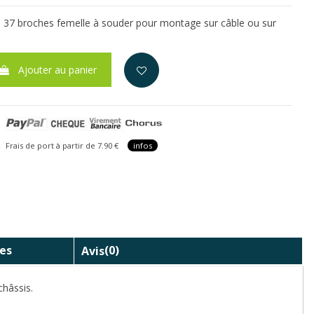
37 broches femelle à souder pour montage sur câble ou sur
Ajouter au panier
is de port à partir de 7.90 €
infos
es
Avis
(0)
hâssis.