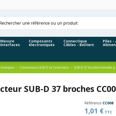
Mesure
Composants
Connectique
Piles -
Interfaces
électroniques
Câbles - Boîtiers
Alimen
rmatiques
Connecteurs SUB-D et Centronics
SUB-D 37 broches femelle à
cteur SUB-D 37 broches CC008
Référence
CC008
1,01 €
TTC