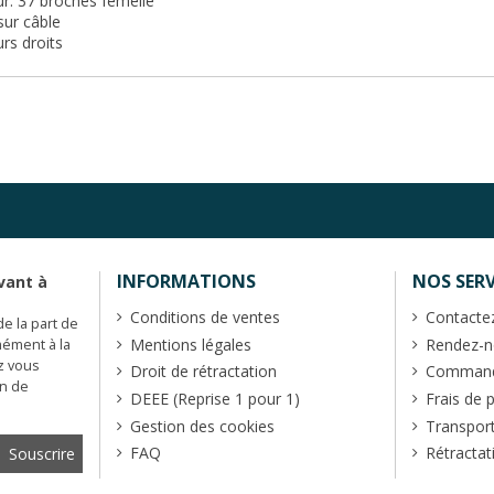
r: 37 broches femelle
sur câble
rs droits
INFORMATIONS
NOS SERV
vant à
Conditions de ventes
Contacte
de la part de
Mentions légales
Rendez-no
mément à la
z vous
Droit de rétractation
Commande
en de
DEEE (Reprise 1 pour 1)
Frais de 
Gestion des cookies
Transpor
FAQ
Rétractat