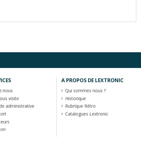
ICES
A PROPOS DE LEXTRONIC
z-nous
Qui sommes nous ?
us visite
Historique
 administrative
Rubrique Rétro
port
Catalogues Lextronic
teurs
ion