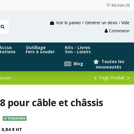
Ma liste (
0
)
Voir le panier / Générer un devis
/
Vide
Connexion
 Accus
Outillage
Kits - Livres
tations
Fers à souder
Son - Loisirs
Toutes les
Blog
nouveautés
Page Produit
 souder
 pour câble et châssis
Disponible
0,84 € HT