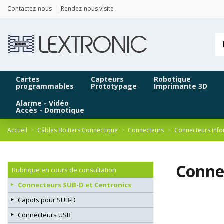
Panneau de gestion des cookies
Contactez-nous
Rendez-nous visite
Cartes
Capteurs
Robotique
programmables
Prototypage
Imprimante 3D
Alarme - Vidéo
Accès - Domotique
Accueil
Câbles Boitiers Connectique
Connecteurs
Connecteurs info
Conne
Rubrique en cours de consultation
Connecteurs SUB-D et Centronics
Capots pour SUB-D
Connecteurs USB