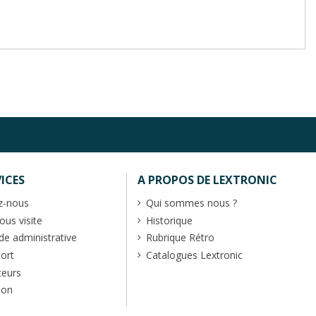
ICES
A PROPOS DE LEXTRONIC
z-nous
Qui sommes nous ?
us visite
Historique
 administrative
Rubrique Rétro
port
Catalogues Lextronic
teurs
ion