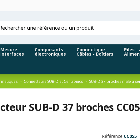
Mesure
Composants
Connectique
Piles -
Interfaces
électroniques
Câbles - Boîtiers
Alimen
rmatiques
Connecteurs SUB-D et Centronics
SUB-D 37 broches mâle à ser
cteur SUB-D 37 broches CC055
Référence
CC055