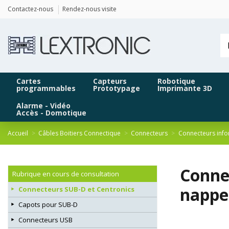
Panneau de gestion des cookies
Contactez-nous
Rendez-nous visite
Cartes
Capteurs
Robotique
programmables
Prototypage
Imprimante 3D
Alarme - Vidéo
Accès - Domotique
Accueil
Câbles Boitiers Connectique
Connecteurs
Connecteurs info
Conne
Rubrique en cours de consultation
nappe
Connecteurs SUB-D et Centronics
Capots pour SUB-D
Connecteurs USB