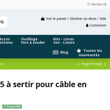
Ma liste (
0
)
Voir le panier / Générer un devis
/
Vide
Connexion
 Accus
Outillage
Kits - Livres
tations
Fers à souder
Son - Loisirs
Toutes les
Blog
nouveautés
Page Produit
tir
 à sertir pour câble en
Disponible