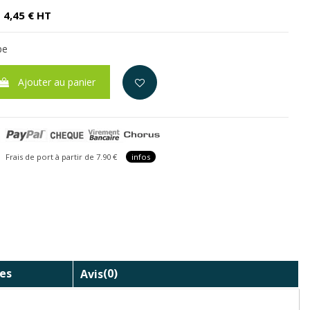
4,45 € HT
pe
Ajouter au panier
is de port à partir de 7.90 €
infos
es
Avis
(0)