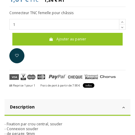
TTC
1,34 € HT
Connecteur TNC femelle pour châssis
Ajouter au panier
Reprise 1 pour 1
Frais de port à partir de 7.90 €
infos
Description
- Fixation par crou central, souder
- Connexion souder
- de perage: 9mm