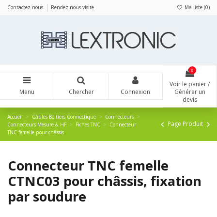
Panneau de gestion des cookies
Contactez-nous
Rendez-nous visite
Ma liste (
0
)
0
Voir le panier /
Menu
Chercher
Connexion
Générer un
devis
Accueil
Câbles Boitiers Connectique
Connecteurs
Page Produit
Connecteurs Mesure & HF
Fiches TNC
Connecteur
TNC femelle pour châssis
Connecteur TNC femelle
CTNC03 pour châssis, fixation
par soudure