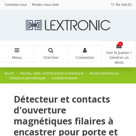
Panneau de gestion des cookies
Contactez-nous
Rendez-nous visite
Ma liste (
0
)
0
Voir le panier /
Menu
Chercher
Connexion
Générer un
devis
Accueil
Alarmes, vidéo, contrôle d'accès et domotique
Alarmes domestiques
Détecteurs périmétriques
Contacts encastrés
Détecteur et contacts
d'ouverture
magnétiques filaires à
encastrer pour porte et