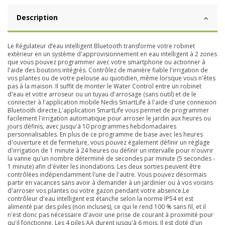
Description
Le Régulateur d’eau intelligent Bluetooth transforme votre robinet
extérieur en un système d'approvisionnement en eau intelligent à 2 zones
que vous pouvez programmer avec votre smartphone ou actionner à
l'aide des boutons intégrés. Contrôlez de manière fiable l'irrigation de
vos plantes ou de votre pelouse au quotidien, même lorsque vous n'êtes
pas à la maison. Il suffit de monter le Water Control entre un robinet
d'eau et votre arroseur ou un tuyau d'arrosage (sans outil) et de le
connecter à l'application mobile Nedis SmartLife à l'aide d'une connexion
Bluetooth directe.L'application SmartLife vous permet de programmer
facilement l'irrigation automatique pour arroser le jardin aux heures ou
jours définis, avec jusqu'à 10 programmes hebdomadaires
personnalisables. En plus de ce programme de base avec les heures
d'ouverture et de fermeture, vous pouvez également définir un réglage
d'irrigation de 1 minute à 24 heures ou définir un intervalle pour n'ouvrir
la vanne qu'un nombre déterminé de secondes par minute (5 secondes -
1 minute) afin d'éviter les inondations. Les deux sorties peuvent être
contrôlées indépendamment l'une de l'autre. Vous pouvez désormais
partir en vacances sans avoir à demander à un jardinier ou à vos voisins
d'arroser vos plantes ou votre gazon pendant votre absence.Le
contrôleur d'eau intelligent est étanche selon la norme IP54 et est
alimenté par des piles (non incluses), ce qui le rend 100 % sans fil, et il
n'est donc pas nécessaire d'avoir une prise de courant à proximité pour
qu'il fonctionne. Les 4 piles AA durent jusqu'à 6 mois. Il est doté d'un