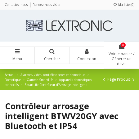
Panneau de gestion des cookies
Contactez-nous
Rendez-nous visite
Ma liste (
0
)
0
Voir le panier /
Menu
Chercher
Connexion
Générer un
devis
Accueil
Alarmes, vidéo, contrôle d'accès et domotique
Page Produit
Domotique
Gamme SmartLife
Appareils domestiques
connectés
SmartLife Contrôleur d'Arrosage Intelligent
Contrôleur arrosage
intelligent BTWV20GY avec
Bluetooth et IP54