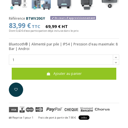
Référence
BTWV20GY
En cours d'approvisionnement
83,99 €
TTC
69,99 € HT
Dont 0,42 € d'eco-participation déjà incluse dans le prix
Bluetooth® | Alimenté par pile | IP54 | Pression d'eau maximale: 8
Bar | Androi
Ajouter au panier
Reprise 1 pour 1
Frais de port à partir de 7.90 €
infos