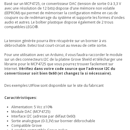
Basé sur un MCP4725, ce convertisseur DAC (tension de sortie 0 à 3,3 V
avec une résolution de 12 bits) dispose d'une mémoire non volatile
(EEPROM) qui permet de mémoriser la configuration même en cas de
coupure ou de redémarrage du système et supporte les formes d'ondes
audio et autres. Le boîtier plastique dispose également de 2 trous
compatibles LEGO®.
La tension générée pourra être récupérée sur un bornier à vis
débrochable. Evitez tout court-circuit au niveau de cette sortie.
Pour une utilisation avec un Arduino, il vous faudra raccorder le module
sur un des connecteurs I2C de la platine Grove Shield et télécharger une
librairie pour le MCP4725 que vous pourrez trouver facilement sur
Internet.
Vérifiez dans votre code source que l'adresse I2C du
convertisseur soit bien 0x60 (et changez la si nécessaire).
Des exemples UIFlow sont disponible sur le site du fabricant
Caractéristiques:
Alimentation: 5 Vcc ±10%
Module DAC (MCP4725)
Interface I2C (adresse par défaut 0x60)
Sortie analogique (0-3,3V) sur bornier débrochable
Compatible Grove