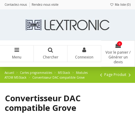
Panneau de gestion des cookies
Contactez-nous
Rendez-nous visite
Ma liste (
0
)
0
Voir le panier /
Menu
Chercher
Connexion
Générer un
devis
Accueil
Cartes programmables
M5Stack
Modules
Page Produit
ATOM M5Stack
Convertisseur DAC compatible Grove
Convertisseur DAC
compatible Grove