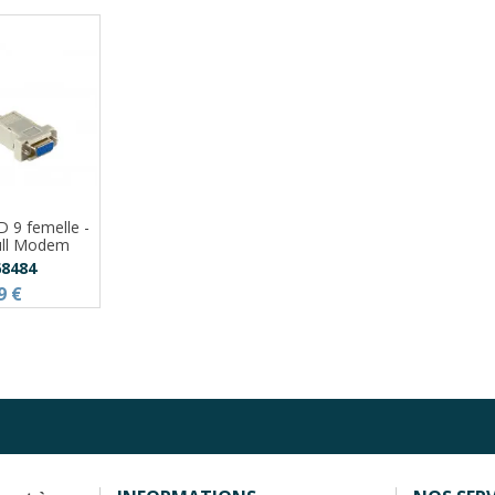
 9 femelle -
ull Modem
8484
9 €