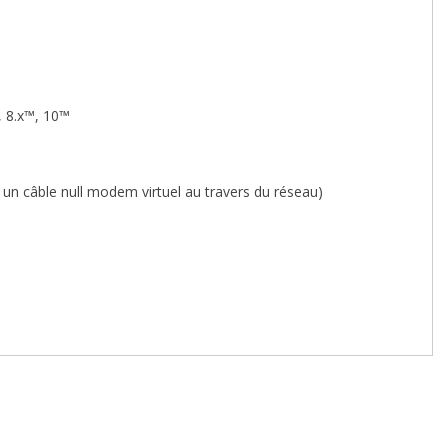
, 8.x™, 10™
 un câble null modem virtuel au travers du réseau)