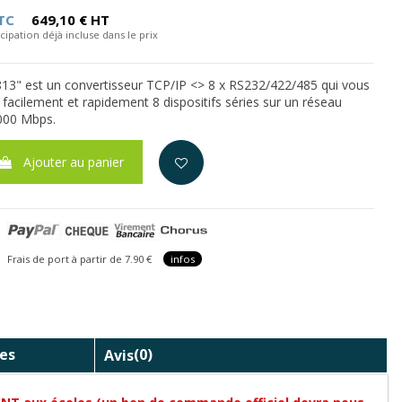
TC
649,10 € HT
cipation déjà incluse dans le prix
13" est un convertisseur TCP/IP <> 8 x RS232/422/485 qui vous
 facilement et rapidement 8 dispositifs séries sur un réseau
000 Mbps.
Ajouter au panier
is de port à partir de 7.90 €
infos
es
Avis
(0)