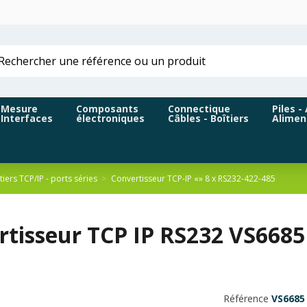
Mesure
Composants
Connectique
Piles -
Interfaces
électroniques
Câbles - Boîtiers
Alimen
tiers TCP/IP - ports séries
Convertisseur TCP-IP «» 8 x RS232-422-485
rtisseur TCP IP RS232 VS6685
Référence
VS6685