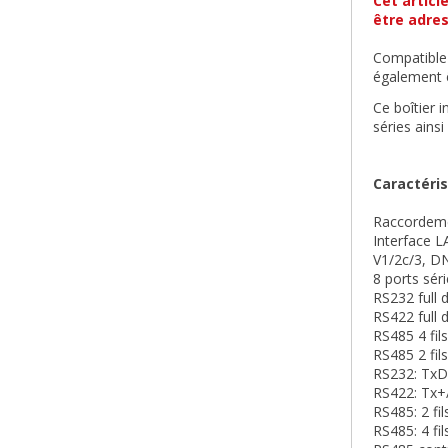
Cet articl
être adres
Compatible 
également êt
Ce boîtier
séries ainsi
Caractéri
Raccordeme
Interface 
V1/2c/3, DN
8 ports sér
RS232 full 
RS422 full 
RS485 4 fils
RS485 2 fils
RS232: TxD
RS422: Tx+
RS485: 2 fi
RS485: 4 fi