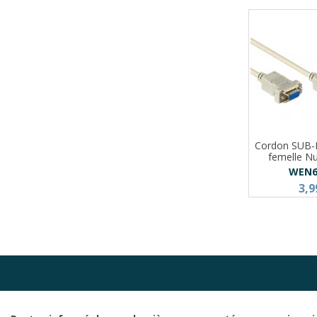
Cordon SUB-D
femelle N
WEN6
3,9