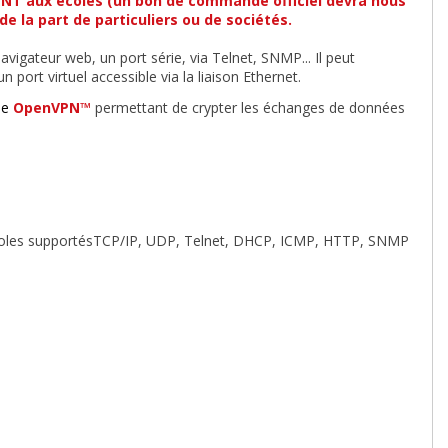
MENT aux écoles (un bon de commande officiel devra nous
e la part de particuliers ou de sociétés.
igateur web, un port série, via Telnet, SNMP... Il peut
 port virtuel accessible via la liaison Ethernet.
pe
OpenVPN™
permettant de crypter les échanges de données
oles supportésTCP/IP, UDP, Telnet, DHCP, ICMP, HTTP, SNMP