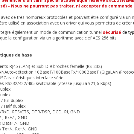
e bénéficie d'un tarif spécial académique réservé EXCLUSIVE
sé) - Nous ne pourront pas traiter, ni accepter de commande d
avec de très nombreux protocoles et pouvant être configuré via un nav
re utilisé en association avec un driver qui vous permettra de créer un
 intègre également un mode de communication tunnel
sécurisé
de ty
 que la configuration via un algorithme avec clef AES 256 bits.
stiques de base
nts RJ45 (LAN) et Sub-D 9 broches femelle (RS-232)
LANAuto-détection 10BaseT/100BaseTx/1000BaseT (GigaLAN)Protoc
SCaractéristiques interface série
ies RS232/422/485 switchable (vitesse jusqu'à 921,6 Kbps)
duplex
duplex
 / full duplex
 / Half duplex
/RxD, RTS/CTS, DTR/DSR, DCD, RI, GND
/-, Rx+/-, GND
ls Data+/-, GND
ls Tx+/-, Rx+/-, GND