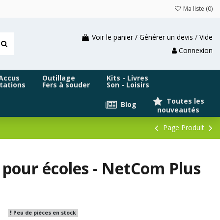
Ma liste (
0
)
Voir le panier / Générer un devis
/
Vide
Connexion
 Accus
Outillage
Kits - Livres
tations
Fers à souder
Son - Loisirs
Toutes les
Blog
nouveautés
Page Produit
 pour écoles - NetCom Plus
Peu de pièces en stock