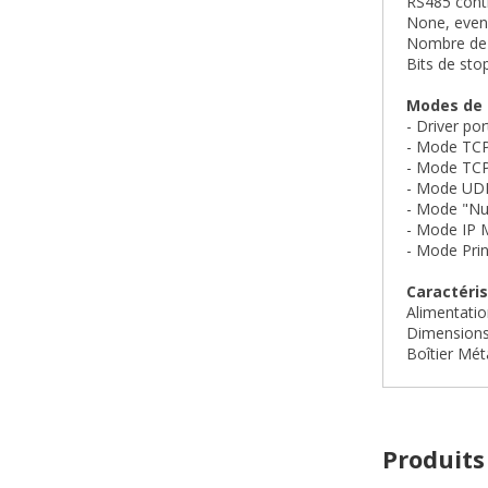
RS485 cont
None, even
Nombre de b
Bits de stop
Modes de
- Driver po
- Mode TCP
- Mode TCP
- Mode UD
- Mode "Nul
- Mode IP
- Mode Pri
Caractéri
Alimentation
Dimensions
Boîtier Mét
Produits