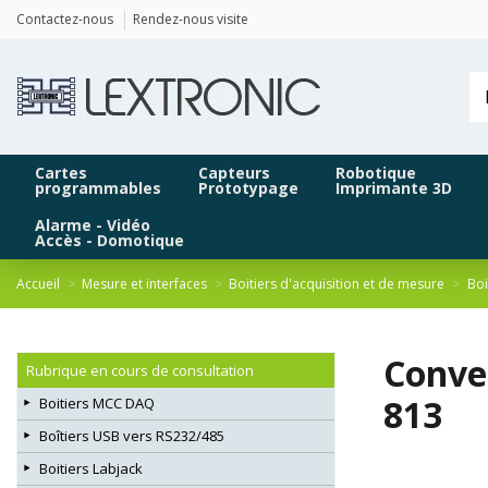
Panneau de gestion des cookies
Contactez-nous
Rendez-nous visite
Cartes
Capteurs
Robotique
programmables
Prototypage
Imprimante 3D
Alarme - Vidéo
Accès - Domotique
Accueil
Mesure et interfaces
Boitiers d'acquisition et de mesure
Boi
Conve
Rubrique en cours de consultation
813
Boitiers MCC DAQ
Boîtiers USB vers RS232/485
Boitiers Labjack