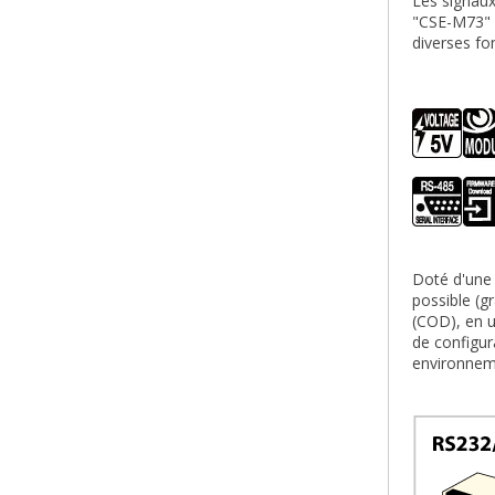
Les signaux
"CSE-M73" 
diverses fo
Doté d'une 
possible (g
(COD), en 
de configur
environnem