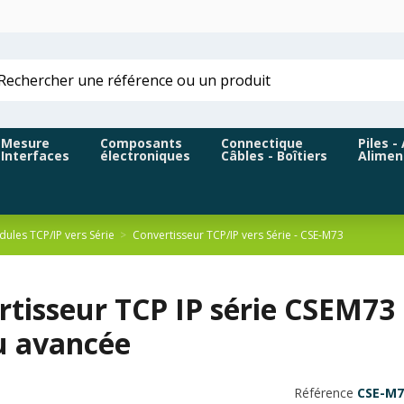
Mesure
Composants
Connectique
Piles -
Interfaces
électroniques
Câbles - Boîtiers
Alimen
ules TCP/IP vers Série
Convertisseur TCP/IP vers Série - CSE-M73
rtisseur TCP IP série CSEM7
u avancée
Référence
CSE-M7