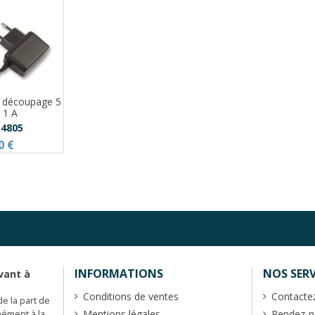
à découpage 5
 1 A
4805
0 €
INFORMATIONS
NOS SERV
vant à
Conditions de ventes
Contacte
de la part de
Mentions légales
Rendez-no
mément à la