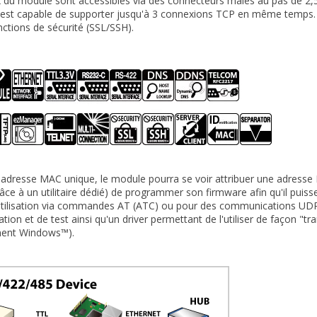
 du module sont accessibles via des connecteurs mâles au pas de 2,
est capable de supporter jusqu'à 3 connexions TCP en même temps.
nctions de sécurité (SSL/SSH).
adresse MAC unique, le module pourra se voir attribuer une adresse 
râce à un utilitaire dédié) de programmer son firmware afin qu'il puis
utilisation via commandes AT (ATC) ou pour des communications UDP
ation et de test ainsi qu'un driver permettant de l'utiliser de façon "
ent Windows™).