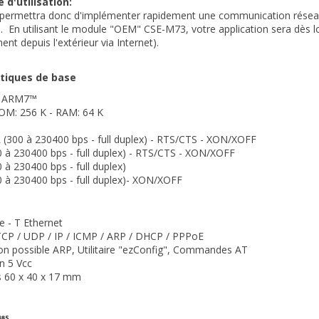
 d'utilisation:
permettra donc d'implémenter rapidement une communication réseau
ie. En utilisant le module "OEM" CSE-M73, votre application sera dès l
ent depuis l'extérieur via Internet).
stiques de base
r ARM7™
M: 256 K - RAM: 64 K
(300 à 230400 bps - full duplex) - RTS/CTS - XON/XOFF
 à 230400 bps - full duplex) - RTS/CTS - XON/XOFF
 à 230400 bps - full duplex)
 à 230400 bps - full duplex)- XON/XOFF
 - T Ethernet
TCP / UDP / IP / ICMP / ARP / DHCP / PPPoE
on possible ARP, Utilitaire "ezConfig", Commandes AT
n 5 Vcc
 60 x 40 x 17 mm