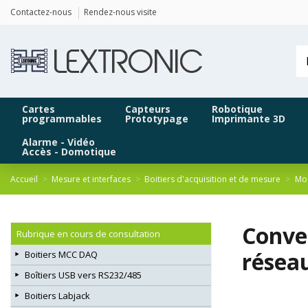
Panneau de gestion des cookies
Contactez-nous
Rendez-nous visite
Cartes
Capteurs
Robotique
programmables
Prototypage
Imprimante 3D
Alarme - Vidéo
Accès - Domotique
Accueil
Mesure et interfaces
Boitiers d'acquisition et de mesure
Mod
Conve
Rubrique en cours de consultation
résea
Boitiers MCC DAQ
Boîtiers USB vers RS232/485
Boitiers Labjack