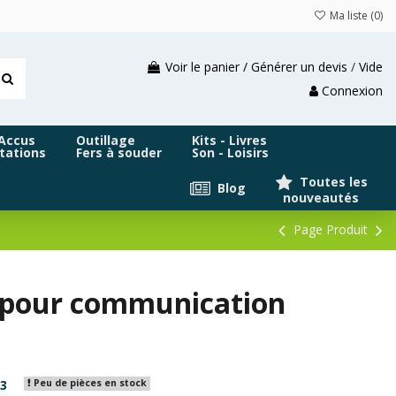
Ma liste (
0
)
Voir le panier / Générer un devis
/
Vide
Connexion
 Accus
Outillage
Kits - Livres
tations
Fers à souder
Son - Loisirs
Toutes les
Blog
nouveautés
Page Produit
3 pour communication
3
Peu de pièces en stock