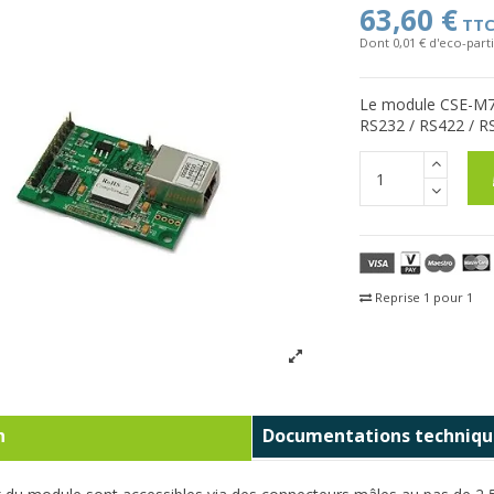
63,60 €
TT
Dont 0,01 € d'eco-parti
Le module CSE-M73 
RS232 / RS422 / RS
Reprise 1 pour 1
Fra
n
Documentations techniqu