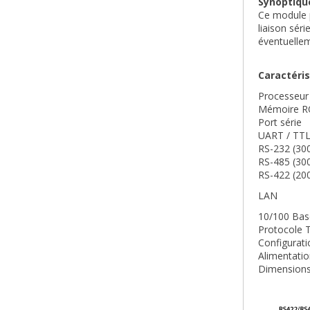
Synoptique
Ce module 
liaison sér
éventuellem
Caractéri
Processeu
Mémoire RO
Port série
UART / TTL 
RS-232 (300
RS-485 (300
RS-422 (200
LAN
10/100 Base
Protocole 
Configurati
Alimentatio
Dimensions