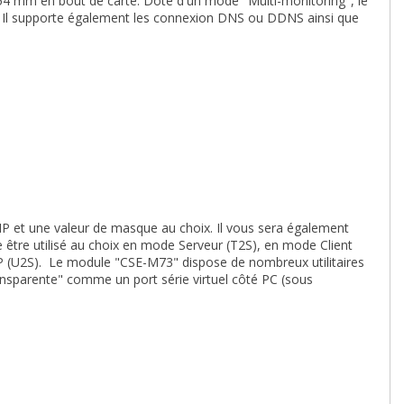
54 mm en bout de carte. Doté d'un mode "Multi-monitoring", le
 Il supporte également les connexion DNS ou DDNS ainsi que
IP et une valeur de masque au choix. Il vous sera également
se être utilisé au choix en mode Serveur (T2S), en mode Client
 (U2S). Le module "CSE-M73" dispose de nombreux utilitaires
transparente" comme un port série virtuel côté PC (sous