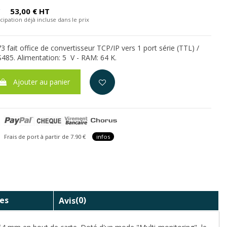
C
53,00 € HT
cipation déjà incluse dans le prix
fait office de convertisseur TCP/IP vers 1 port série (TTL) /
485. Alimentation: 5 V - RAM: 64 K.
Ajouter au panier
is de port à partir de 7.90 €
infos
es
Avis
(0)